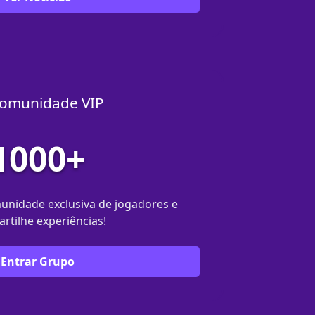
Comunidade VIP
1000+
unidade exclusiva de jogadores e
rtilhe experiências!
Entrar Grupo