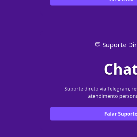
💬 Suporte Di
Cha
Suporte direto via Telegram, r
atendimento persona
Falar Suport