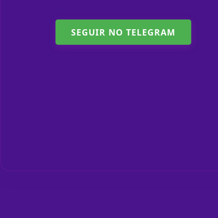
SEGUIR NO TELEGRAM