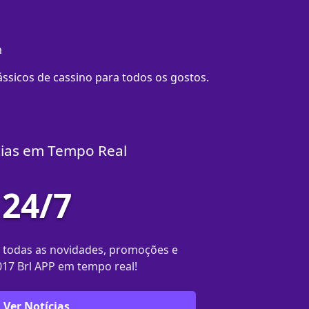
m
ssicos de cassino para todos os gostos.
cias em Tempo Real
24/7
e todas as novidades, promoções e
017 Brl APP em tempo real!
Ver Notícias