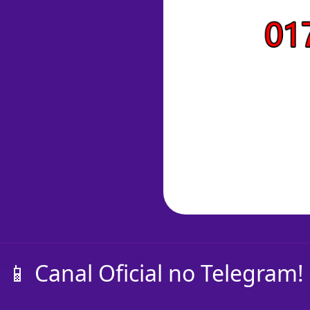
📱 Canal Oficial no Telegram!