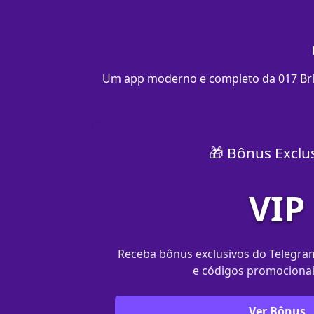
Um app moderno e completo da 017 Brl A
🎁 Bônus Exclu
VIP
Receba bônus exclusivos do Telegra
e códigos promocionai
Ver Bônus