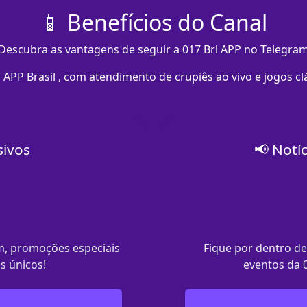
📱 Benefícios do Canal
Descubra as vantagens de seguir a 017 Brl APP no Telegra
PP Brasil , com atendimento de crupiês ao vivo e jogos clá
sivos
📢 Notí
m, promoções especiais
Fique por dentro d
s únicos!
eventos da 