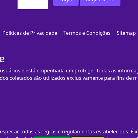
Políticas de Privacidade
Termos e Condições
Sitemap
de
us usuários e está empenhada em proteger todas as informa
os coletados são utilizados exclusivamente para fins de m
speitar todas as regras e regulamentos estabelecidos. É i