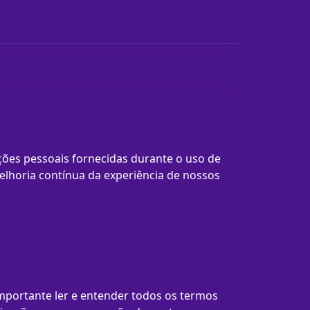
ções pessoais fornecidas durante o uso de
elhoria contínua da experiência de nossos
mportante ler e entender todos os termos