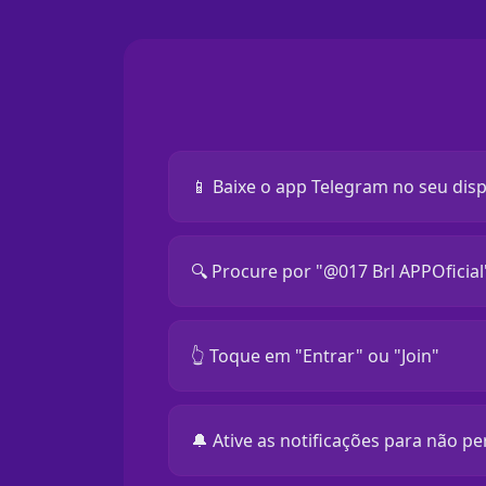
📱 Baixe o app Telegram no seu disp
🔍 Procure por "@017 Brl APPOficial
👆 Toque em "Entrar" ou "Join"
🔔 Ative as notificações para não p