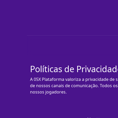
Políticas de Privacida
A 05X Plataforma valoriza a privacidade de
de nossos canais de comunicação. Todos os 
nossos jogadores.