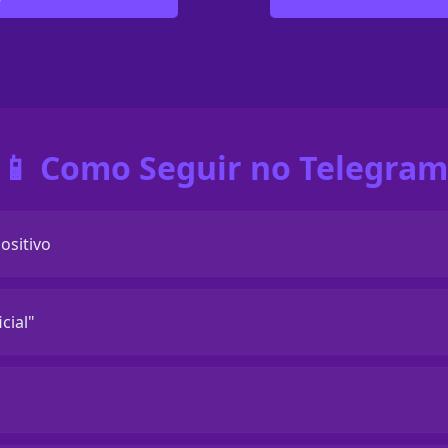
📱 Como Seguir no Telegram
ositivo
cial"