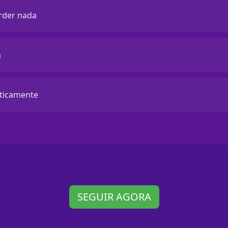
erder nada
a
aticamente
SEGUIR AGORA