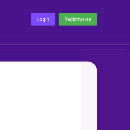
Login
Registrar-se