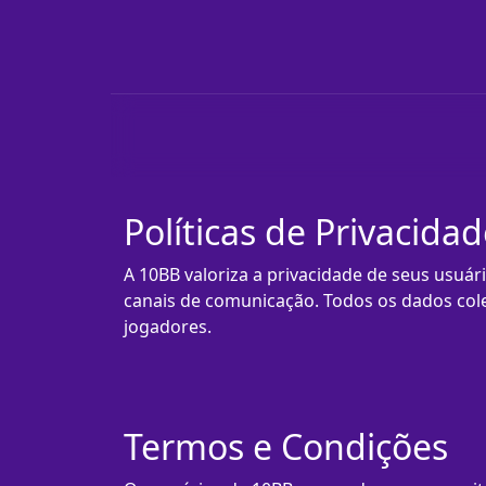
Políticas de Privacida
A 10BB valoriza a privacidade de seus usuá
canais de comunicação. Todos os dados cole
jogadores.
Termos e Condições