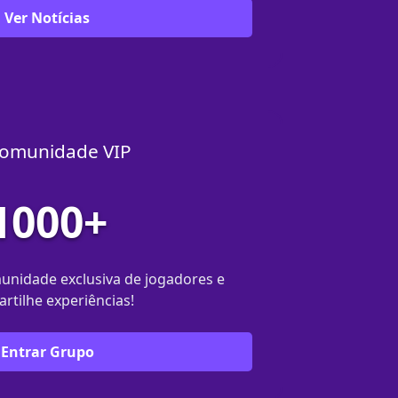
Ver Notícias
Comunidade VIP
1000+
unidade exclusiva de jogadores e
rtilhe experiências!
Entrar Grupo