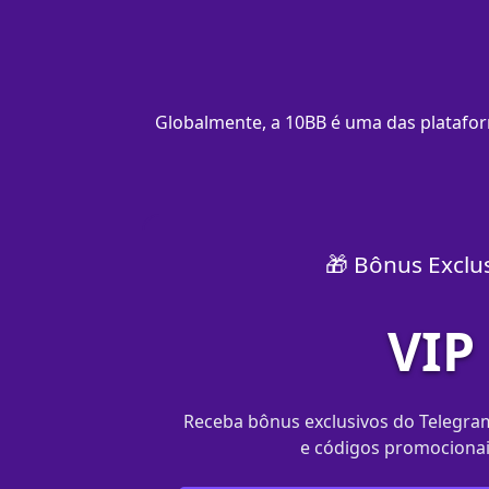
Globalmente, a 10BB é uma das platafor
🎁 Bônus Exclu
VIP
Receba bônus exclusivos do Telegra
e códigos promocionai