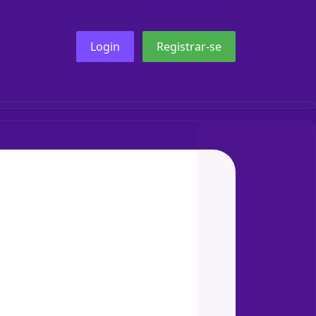
Login
Registrar-se