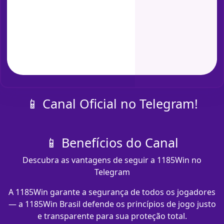
📱 Canal Oficial no Telegram!
📱 Benefícios do Canal
Descubra as vantagens de seguir a 1185Win no
Telegram
A 1185Win garante a segurança de todos os jogadores
— a 1185Win Brasil defende os princípios de jogo justo
e transparente para sua proteção total.