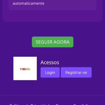
automaticamente
SEGUIR AGORA
Acessos
Login
Registrar-se