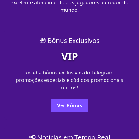
excelente atendimento aos jogadores ao redor do
mundo.
🎁 Bônus Exclusivos
VIP
Receba bônus exclusivos do Telegram,
promoções especiais e códigos promocionais
únicos!
Ver Bônus
📢 Notícias em Tempo Real