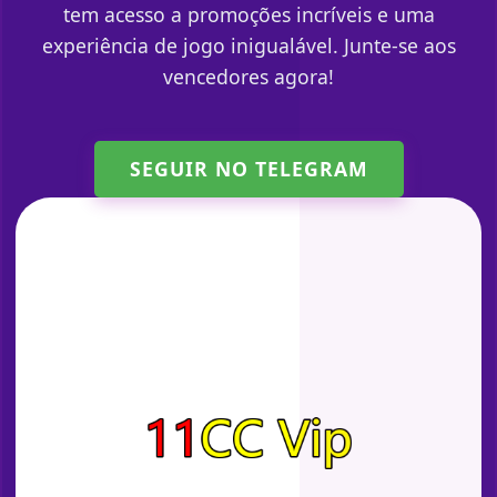
tem acesso a promoções incríveis e uma
experiência de jogo inigualável. Junte-se aos
vencedores agora!
SEGUIR NO TELEGRAM