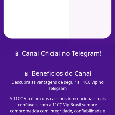
📱 Canal Oficial no Telegram!
📱 Benefícios do Canal
Descubra as vantagens de seguir a 11CC Vip no
Telegram
A 11CC Vip é um dos cassinos internacionais mais
confiáveis, com a 11CC Vip Brasil sempre
comprometida com integridade, confiabilidade e