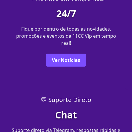
24/7
Fique por dentro de todas as novidades,
promoções e eventos da 11CC Vip em tempo
real!
Ver Notícias
💬 Suporte Direto
Chat
Suporte direto via Telegram, respostas rápidas e