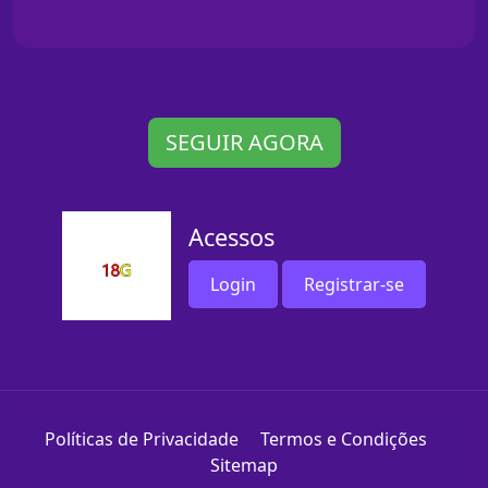
SEGUIR AGORA
Acessos
Login
Registrar-se
Políticas de Privacidade
Termos e Condições
Sitemap