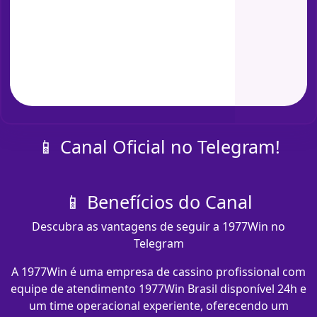
📱 Canal Oficial no Telegram!
📱 Benefícios do Canal
Descubra as vantagens de seguir a 1977Win no
Telegram
A 1977Win é uma empresa de cassino profissional com
equipe de atendimento 1977Win Brasil disponível 24h e
um time operacional experiente, oferecendo um