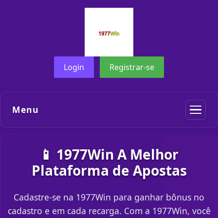
Login
Registrar-se
Menu
📱 1977Win A Melhor
Plataforma de Apostas
Cadastre-se na 1977Win para ganhar bônus no
cadastro e em cada recarga. Com a 1977Win, você