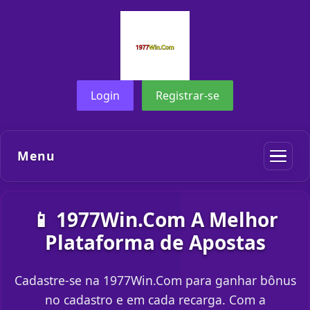
Login
Registrar-se
Menu
📱 1977Win.Com A Melhor
Plataforma de Apostas
Cadastre-se na 1977Win.Com para ganhar bônus
no cadastro e em cada recarga. Com a