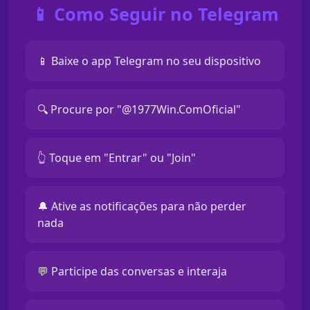
📱 Como Seguir no Telegram
📱 Baixe o app Telegram no seu dispositivo
🔍 Procure por "@1977Win.ComOficial"
👆 Toque em "Entrar" ou "Join"
🔔 Ative as notificações para não perder
nada
💬 Participe das conversas e interaja