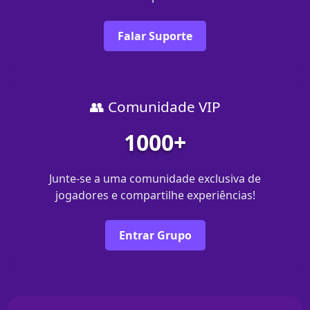
Falar Suporte
👥 Comunidade VIP
1000+
Junte-se a uma comunidade exclusiva de
jogadores e compartilhe experiências!
Entrar Grupo