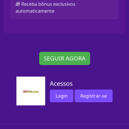
🎁 Receba bônus exclusivos
automaticamente
SEGUIR AGORA
Acessos
Login
Registrar-se