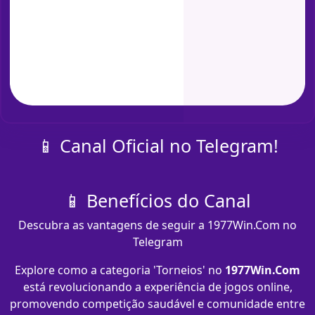
📱 Canal Oficial no Telegram!
📱 Benefícios do Canal
Descubra as vantagens de seguir a 1977Win.Com no
Telegram
Explore como a categoria 'Torneios' no
1977Win.Com
está revolucionando a experiência de jogos online,
promovendo competição saudável e comunidade entre