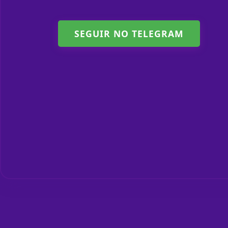
SEGUIR NO TELEGRAM