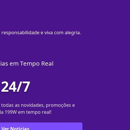
m responsabilidade e viva com alegria.
cias em Tempo Real
24/7
e todas as novidades, promoções e
da 199W em tempo real!
Ver Notícias