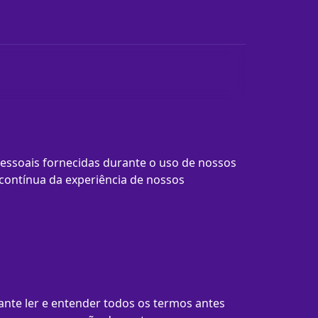
essoais fornecidas durante o uso de nossos
 contínua da experiência de nossos
nte ler e entender todos os termos antes