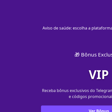
Aviso de saúde: escolha a plataforma 
🎁 Bônus Exclu
VIP
Receba bônus exclusivos do Telegra
e códigos promocionai
Ver Bônus