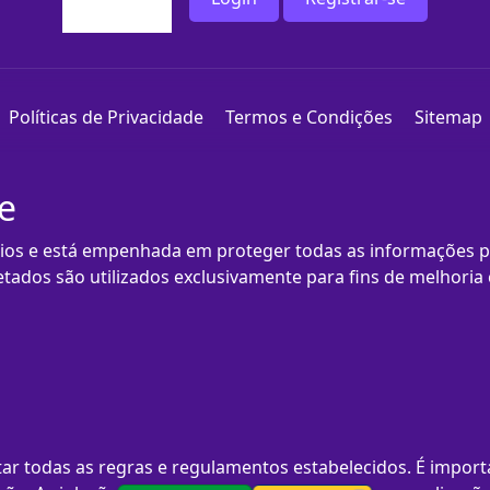
Políticas de Privacidade
Termos e Condições
Sitemap
de
ários e está empenhada em proteger todas as informações p
tados são utilizados exclusivamente para fins de melhoria
r todas as regras e regulamentos estabelecidos. É importa