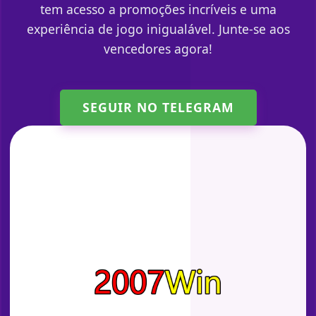
tem acesso a promoções incríveis e uma
experiência de jogo inigualável. Junte-se aos
vencedores agora!
SEGUIR NO TELEGRAM