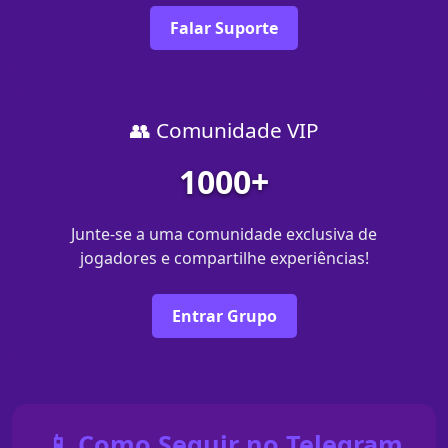
Falar Suporte
👥 Comunidade VIP
1000+
Junte-se a uma comunidade exclusiva de
jogadores e compartilhe experiências!
Entrar Grupo
📱 Como Seguir no Telegram