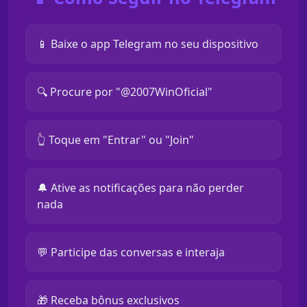
📱 Baixe o app Telegram no seu dispositivo
🔍 Procure por "@2007WinOficial"
👆 Toque em "Entrar" ou "Join"
🔔 Ative as notificações para não perder
nada
💬 Participe das conversas e interaja
🎁 Receba bônus exclusivos