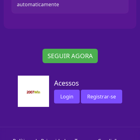
automaticamente
SEGUIR AGORA
Acessos
Login
Registrar-se