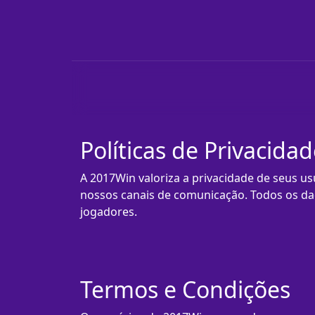
Políticas de Privacida
A 2017Win valoriza a privacidade de seus u
nossos canais de comunicação. Todos os dad
jogadores.
Termos e Condições