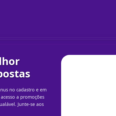
lhor
postas
nus no cadastro e em
 acesso a promoções
ualável. Junte-se aos