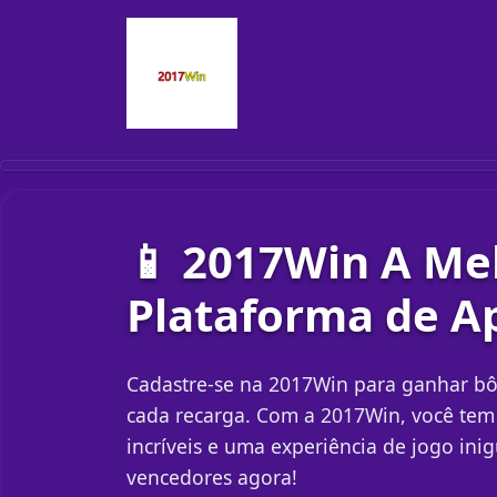
📱 2017Win A Me
Plataforma de A
Cadastre-se na 2017Win para ganhar bô
cada recarga. Com a 2017Win, você tem
incríveis e uma experiência de jogo inig
vencedores agora!