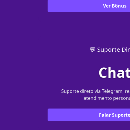
Ver Bônus
💬 Suporte Di
Cha
Suporte direto via Telegram, r
atendimento persona
Falar Suport