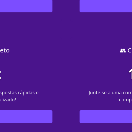
reto
👥 
t
espostas rápidas e
Junte-se a uma com
lizado!
compa
e