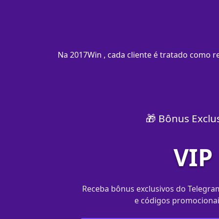
Na 2017Win , cada cliente é tratado como r
🎁 Bônus Exclu
VIP
Receba bônus exclusivos do Telegra
e códigos promocionai