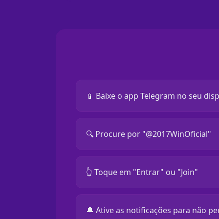
📱 Baixe o app Telegram no seu disp
🔍 Procure por "@2017WinOficial"
👆 Toque em "Entrar" ou "Join"
🔔 Ative as notificações para não p