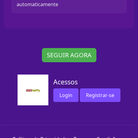
automaticamente
SEGUIR AGORA
Acessos
Login
Registrar-se