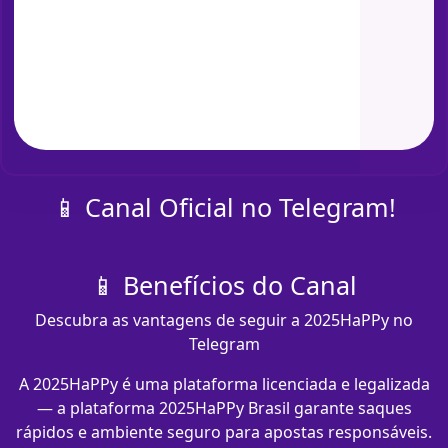
📱 Canal Oficial no Telegram!
📱 Benefícios do Canal
Descubra as vantagens de seguir a 2025HaPPy no
Telegram
A 2025HaPPy é uma plataforma licenciada e legalizada
— a plataforma 2025HaPPy Brasil garante saques
rápidos e ambiente seguro para apostas responsáveis.