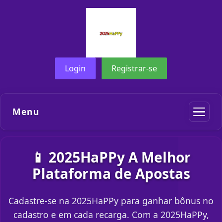
Login
Registrar-se
Menu
📱 2025HaPPy A Melhor
Plataforma de Apostas
Cadastre-se na 2025HaPPy para ganhar bônus no
cadastro e em cada recarga. Com a 2025HaPPy,