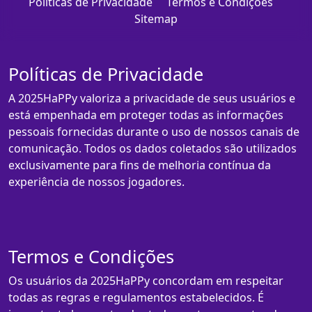
Políticas de Privacidade
Termos e Condições
Sitemap
Políticas de Privacidade
A 2025HaPPy valoriza a privacidade de seus usuários e
está empenhada em proteger todas as informações
pessoais fornecidas durante o uso de nossos canais de
comunicação. Todos os dados coletados são utilizados
exclusivamente para fins de melhoria contínua da
experiência de nossos jogadores.
Termos e Condições
Os usuários da 2025HaPPy concordam em respeitar
todas as regras e regulamentos estabelecidos. É