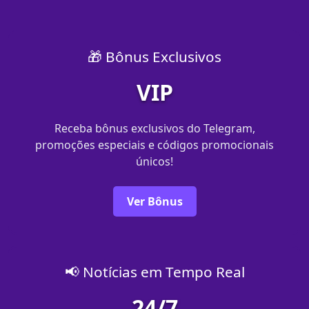
🎁 Bônus Exclusivos
VIP
Receba bônus exclusivos do Telegram,
promoções especiais e códigos promocionais
únicos!
Ver Bônus
📢 Notícias em Tempo Real
24/7