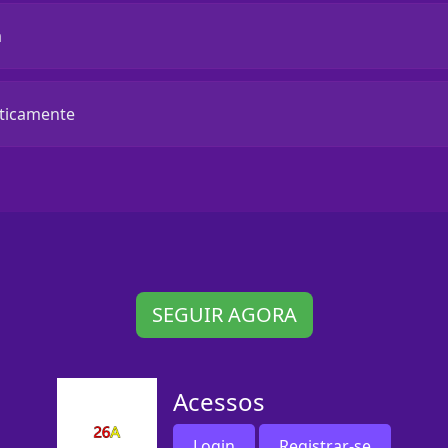
a
aticamente
SEGUIR AGORA
Acessos
Login
Registrar-se