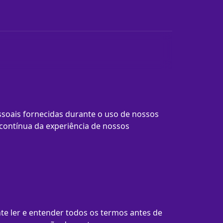
ssoais fornecidas durante o uso de nossos
 contínua da experiência de nossos
te ler e entender todos os termos antes de