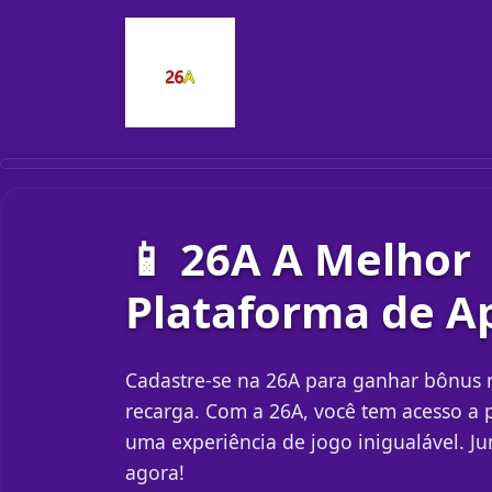
📱 26A A Melhor
Plataforma de A
Cadastre-se na 26A para ganhar bônus 
recarga. Com a 26A, você tem acesso a 
uma experiência de jogo inigualável. J
agora!