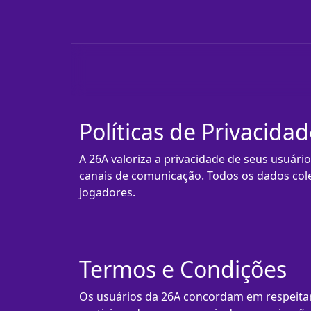
Políticas de Privacida
A 26A valoriza a privacidade de seus usuár
canais de comunicação. Todos os dados cole
jogadores.
Termos e Condições
Os usuários da 26A concordam em respeitar 