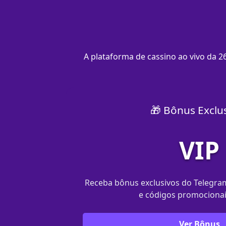
A plataforma de cassino ao vivo da 26
🎁 Bônus Exclu
VIP
Receba bônus exclusivos do Telegra
e códigos promocionai
Ver Bônus