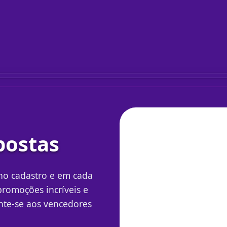
postas
no cadastro e em cada
promoções incríveis e
unte-se aos vencedores