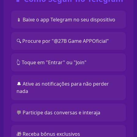
📱 Baixe o app Telegram no seu dispositivo
🔍 Procure por "@27B Game APPOficial"
👆 Toque em "Entrar" ou "Join"
🔔 Ative as notificações para não perder
nada
💬 Participe das conversas e interaja
🎁 Receba bônus exclusivos