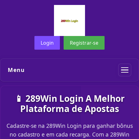
Login
Registrar-se
Menu
📱 289Win Login A Melhor
Plataforma de Apostas
Cadastre-se na 289Win Login para ganhar bônus
no cadastro e em cada recarga. Com a 289Win