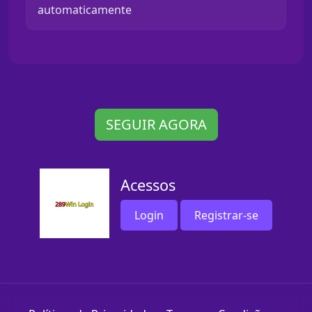
automaticamente
SEGUIR AGORA
Acessos
Login
Registrar-se