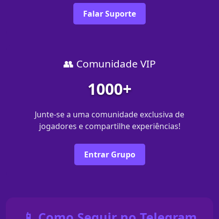
Falar Suporte
👥 Comunidade VIP
1000+
Junte-se a uma comunidade exclusiva de
jogadores e compartilhe experiências!
Entrar Grupo
📱 Como Seguir no Telegram