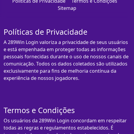
Políticas de Privacidade
Termos e Condições
Sitemap
Políticas de Privacidade
A 289Win Login valoriza a privacidade de seus usuários
e está empenhada em proteger todas as informações
pessoais fornecidas durante o uso de nossos canais de
comunicação. Todos os dados coletados são utilizados
exclusivamente para fins de melhoria contínua da
experiência de nossos jogadores.
Termos e Condições
Os usuários da 289Win Login concordam em respeitar
todas as regras e regulamentos estabelecidos. É