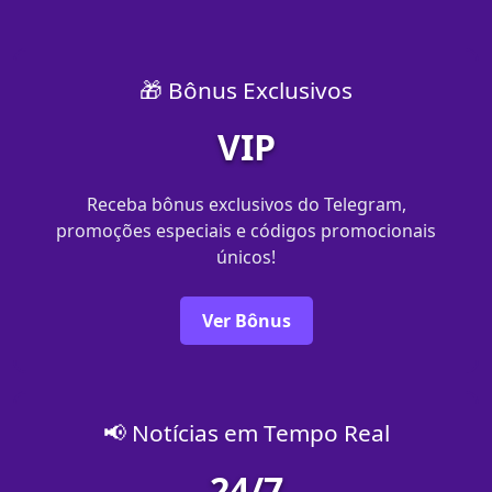
🎁 Bônus Exclusivos
VIP
Receba bônus exclusivos do Telegram,
promoções especiais e códigos promocionais
únicos!
Ver Bônus
📢 Notícias em Tempo Real
24/7