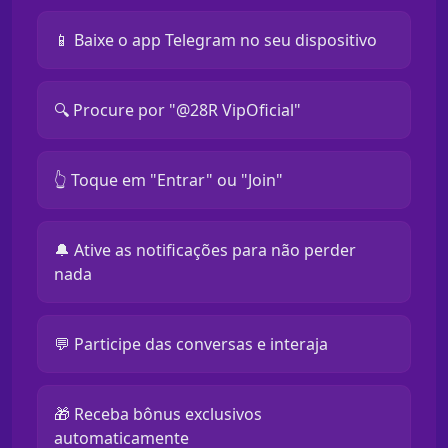
📱 Baixe o app Telegram no seu dispositivo
🔍 Procure por "@28R VipOficial"
👆 Toque em "Entrar" ou "Join"
🔔 Ative as notificações para não perder
nada
💬 Participe das conversas e interaja
🎁 Receba bônus exclusivos
automaticamente