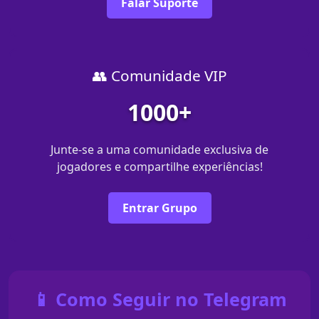
Falar Suporte
👥 Comunidade VIP
1000+
Junte-se a uma comunidade exclusiva de
jogadores e compartilhe experiências!
Entrar Grupo
📱 Como Seguir no Telegram