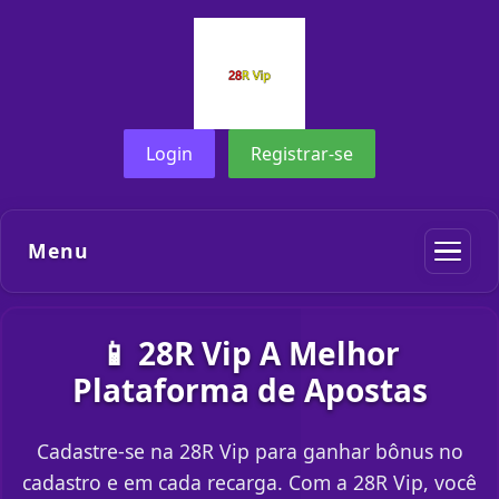
Login
Registrar-se
Menu
📱 28R Vip A Melhor
Plataforma de Apostas
Cadastre-se na 28R Vip para ganhar bônus no
cadastro e em cada recarga. Com a 28R Vip, você