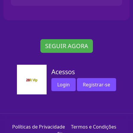
SEGUIR AGORA
Acessos
Login
Registrar-se
Políticas de Privacidade
Termos e Condições