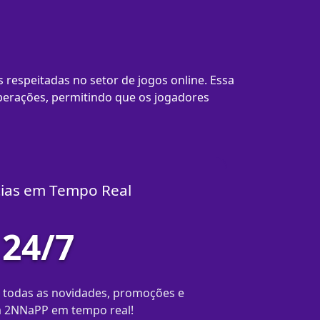
respeitadas no setor de jogos online. Essa
operações, permitindo que os jogadores
cias em Tempo Real
24/7
e todas as novidades, promoções e
a 2NNaPP em tempo real!