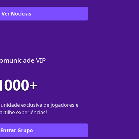
Ver Notícias
Comunidade VIP
1000+
unidade exclusiva de jogadores e
rtilhe experiências!
Entrar Grupo