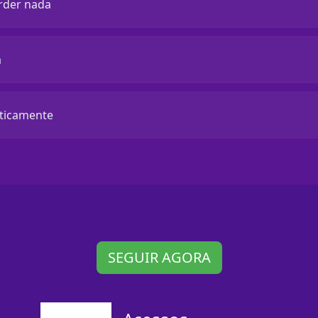
erder nada
a
aticamente
SEGUIR AGORA