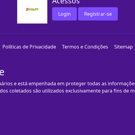
Acessos
Login
Registrar-se
Políticas de Privacidade
Termos e Condições
Sitemap
de
suários e está empenhada em proteger todas as informações
os coletados são utilizados exclusivamente para fins de m