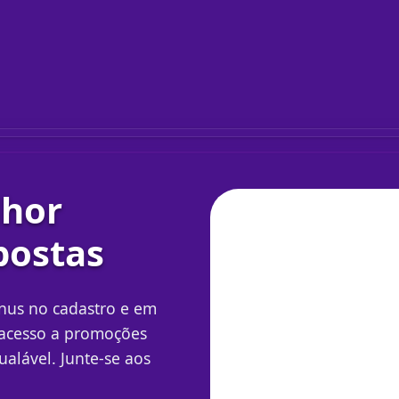
lhor
postas
nus no cadastro e em
 acesso a promoções
ualável. Junte-se aos