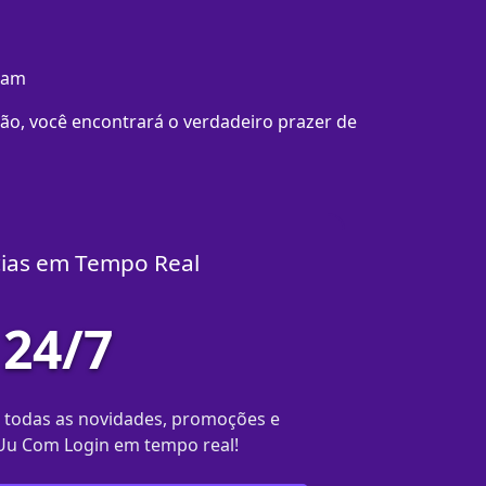
ram
ão, você encontrará o verdadeiro prazer de
cias em Tempo Real
24/7
e todas as novidades, promoções e
Uu Com Login em tempo real!