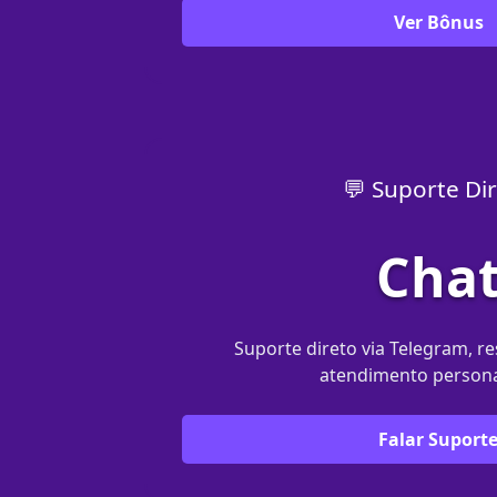
Ver Bônus
💬 Suporte Di
Cha
Suporte direto via Telegram, r
atendimento persona
Falar Suport