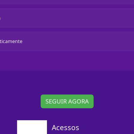
a
aticamente
SEGUIR AGORA
Acessos