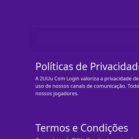
Políticas de Privacida
A 2UUu Com Login valoriza a privacidade d
uso de nossos canais de comunicação. Todos
nossos jogadores.
Termos e Condições