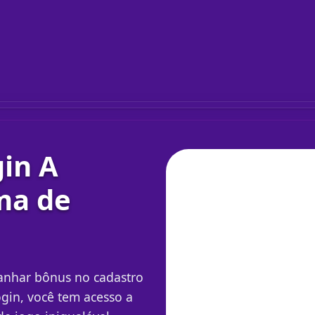
in A
ma de
anhar bônus no cadastro
in, você tem acesso a