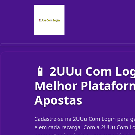
📱 2UUu Com Log
Melhor Platafor
Apostas
Cadastre-se na 2UUu Com Login para g
e em cada recarga. Com a 2UUu Com Log