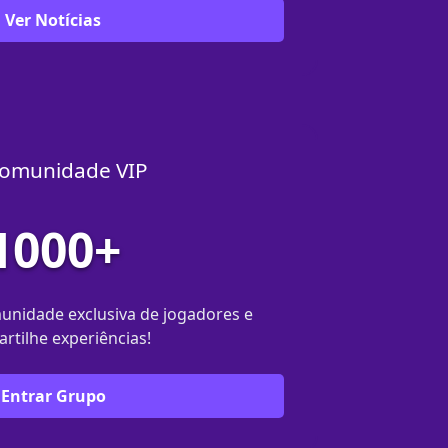
Ver Notícias
Comunidade VIP
1000+
unidade exclusiva de jogadores e
rtilhe experiências!
Entrar Grupo