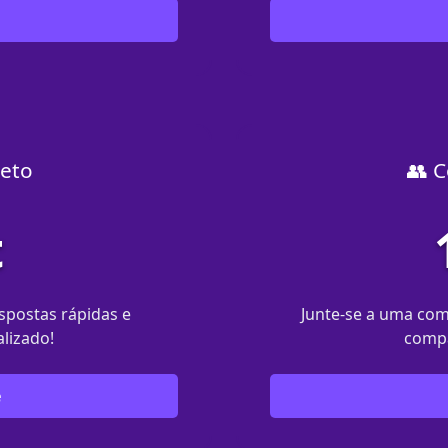
reto
👥 
t
espostas rápidas e
Junte-se a uma com
lizado!
compa
e