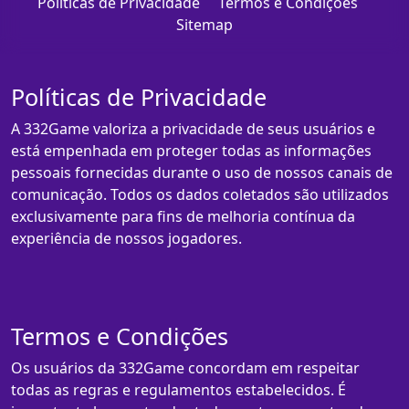
Políticas de Privacidade
Termos e Condições
Sitemap
Políticas de Privacidade
A 332Game valoriza a privacidade de seus usuários e
está empenhada em proteger todas as informações
pessoais fornecidas durante o uso de nossos canais de
comunicação. Todos os dados coletados são utilizados
exclusivamente para fins de melhoria contínua da
experiência de nossos jogadores.
Termos e Condições
Os usuários da 332Game concordam em respeitar
todas as regras e regulamentos estabelecidos. É