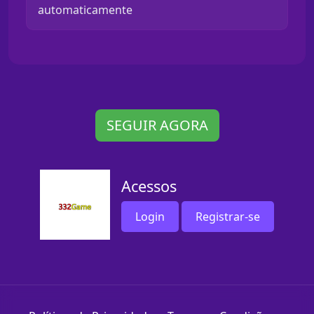
automaticamente
SEGUIR AGORA
Acessos
Login
Registrar-se