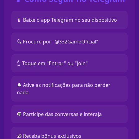
📱 Baixe o app Telegram no seu dispositivo
🔍 Procure por "@332GameOficial"
👆 Toque em "Entrar" ou "Join"
🔔 Ative as notificações para não perder
nada
💬 Participe das conversas e interaja
🎁 Receba bônus exclusivos