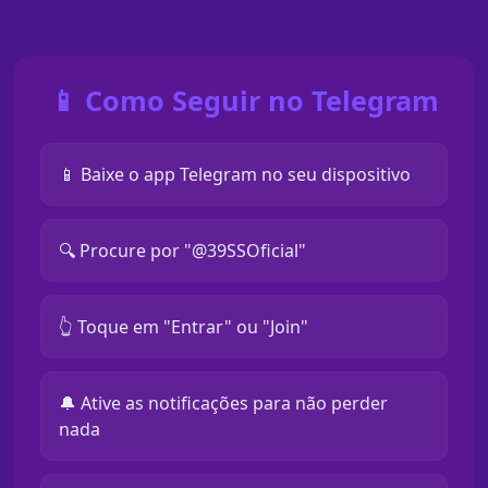
📱 Como Seguir no Telegram
📱 Baixe o app Telegram no seu dispositivo
🔍 Procure por "@39SSOficial"
👆 Toque em "Entrar" ou "Join"
🔔 Ative as notificações para não perder
nada