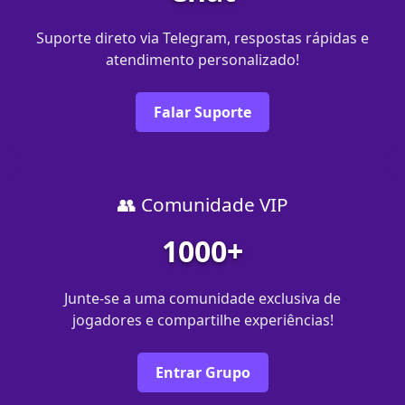
Suporte direto via Telegram, respostas rápidas e
atendimento personalizado!
Falar Suporte
👥 Comunidade VIP
1000+
Junte-se a uma comunidade exclusiva de
jogadores e compartilhe experiências!
Entrar Grupo