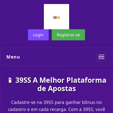
Login
Registrar-se
Menu
📱 39SS A Melhor Plataforma
de Apostas
Cadastre-se na 39SS para ganhar bônus no
cadastro e em cada recarga. Com a 39SS, você