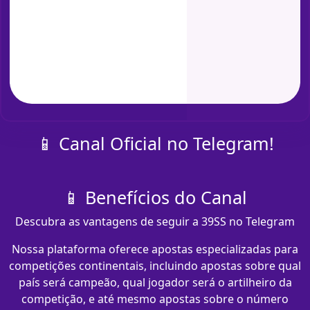
📱 Canal Oficial no Telegram!
📱 Benefícios do Canal
Descubra as vantagens de seguir a 39SS no Telegram
Nossa plataforma oferece apostas especializadas para
competições continentais, incluindo apostas sobre qual
país será campeão, qual jogador será o artilheiro da
competição, e até mesmo apostas sobre o número