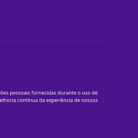
ções pessoais fornecidas durante o uso de
elhoria contínua da experiência de nossos