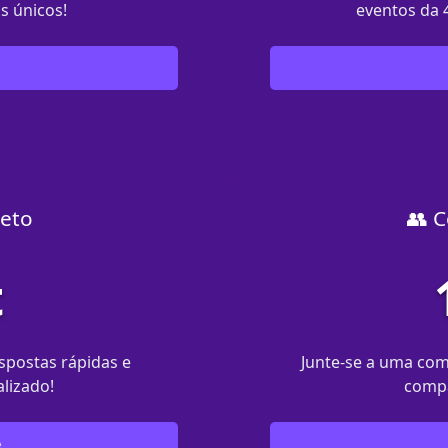
s únicos!
eventos da 
reto
👥 
t
espostas rápidas e
Junte-se a uma com
lizado!
compa
e