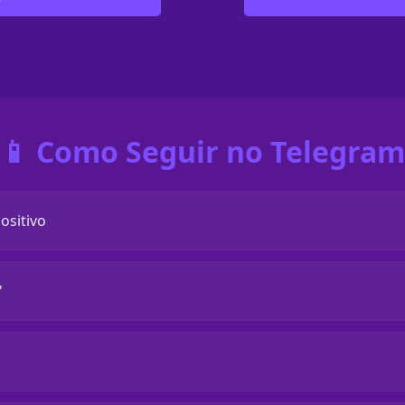
📱 Como Seguir no Telegram
ositivo
"