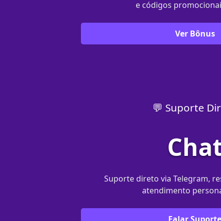
e códigos promocionai
Ver Bônus
💬 Suporte Di
Cha
Suporte direto via Telegram, r
atendimento persona
Falar Suport