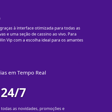
m
raças à interface otimizada para todas as
vas e uma seção de cassino ao vivo. Para
Win Vip com​ a escolha ideal para os amantes
cias em Tempo Real
24/7
e todas as novidades, promoções e