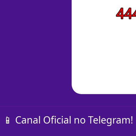
📱 Canal Oficial no Telegram!