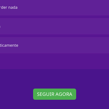
erder nada
a
aticamente
SEGUIR AGORA