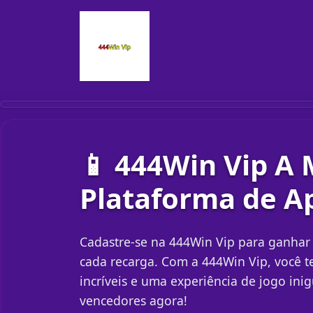
📱 444Win Vip A
Plataforma de A
Cadastre-se na 444Win Vip para ganhar
cada recarga. Com a 444Win Vip, você 
incríveis e uma experiência de jogo inig
vencedores agora!