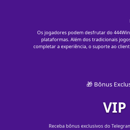
Os jogadores podem desfrutar do 444Win V
plataformas. Além dos tradicionais jogo
completar a experiência, o suporte ao clien
🎁 Bônus Exclu
VIP
Receba bônus exclusivos do Telegra