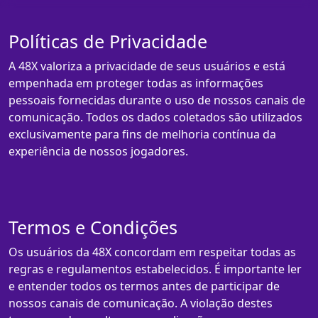
Políticas de Privacidade
A 48X valoriza a privacidade de seus usuários e está
empenhada em proteger todas as informações
pessoais fornecidas durante o uso de nossos canais de
comunicação. Todos os dados coletados são utilizados
exclusivamente para fins de melhoria contínua da
experiência de nossos jogadores.
Termos e Condições
Os usuários da 48X concordam em respeitar todas as
regras e regulamentos estabelecidos. É importante ler
e entender todos os termos antes de participar de
nossos canais de comunicação. A violação destes