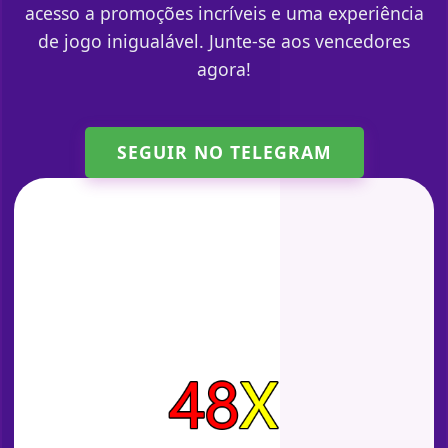
acesso a promoções incríveis e uma experiência
de jogo inigualável. Junte-se aos vencedores
agora!
SEGUIR NO TELEGRAM