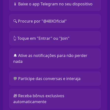
📱 Baixe o app Telegram no seu dispositivo
🔍 Procure por "@48XOficial"
👆 Toque em "Entrar" ou "Join"
🔔 Ative as notificações para não perder
nada
💬 Participe das conversas e interaja
🎁 Receba bônus exclusivos
automaticamente