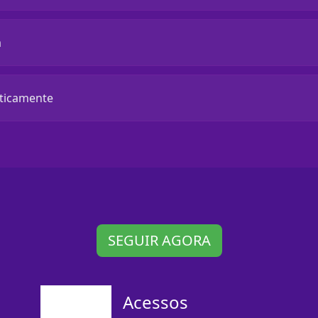
a
aticamente
SEGUIR AGORA
Acessos