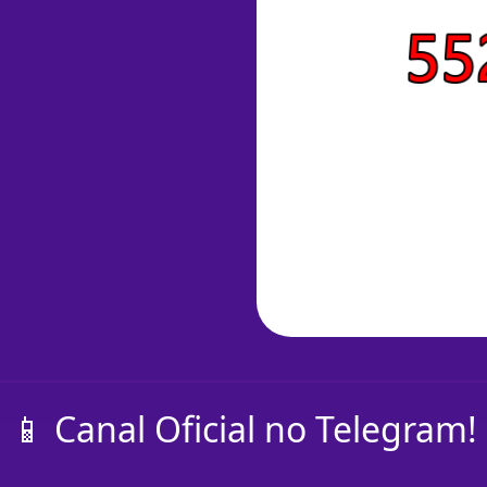
📱 Canal Oficial no Telegram!