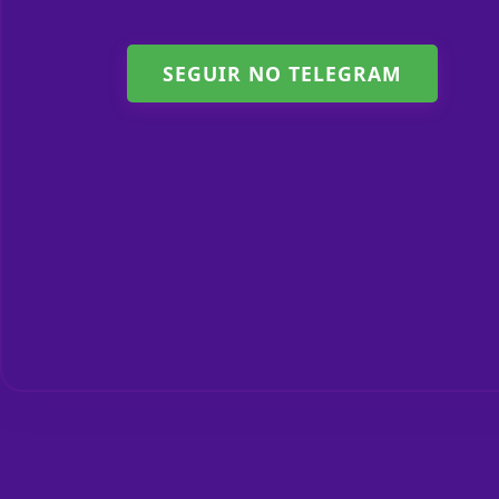
SEGUIR NO TELEGRAM