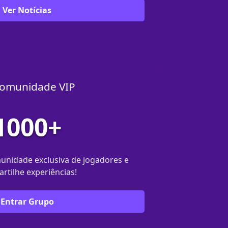
Ver Notícias
Comunidade VIP
1000+
unidade exclusiva de jogadores e
rtilhe experiências!
Entrar Grupo