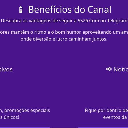
📱 Benefícios do Canal
Descubra as vantagens de seguir a 5526 Com no Telegram
dores mantêm o ritmo e o bom humor, aproveitando um ambi
onde diversão e lucro caminham juntos.
sivos
📢 Notí
m, promoções especiais
Fique por dentro d
s únicos!
eventos da