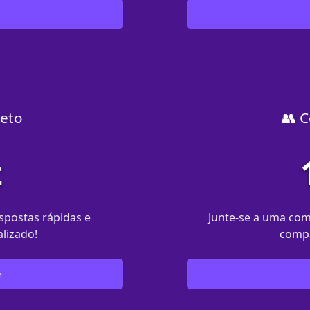
reto
👥 
t
espostas rápidas e
Junte-se a uma com
lizado!
compa
e