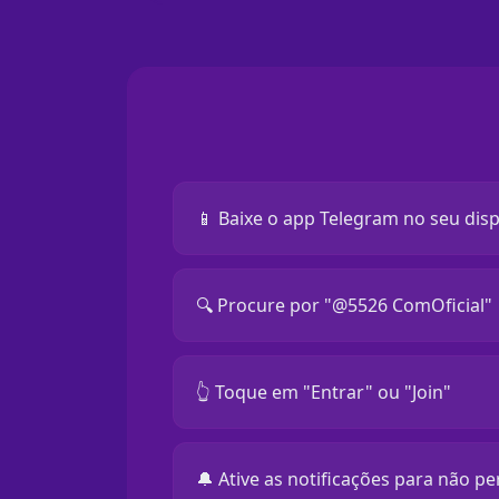
📱 Baixe o app Telegram no seu disp
🔍 Procure por "@5526 ComOficial"
👆 Toque em "Entrar" ou "Join"
🔔 Ative as notificações para não p