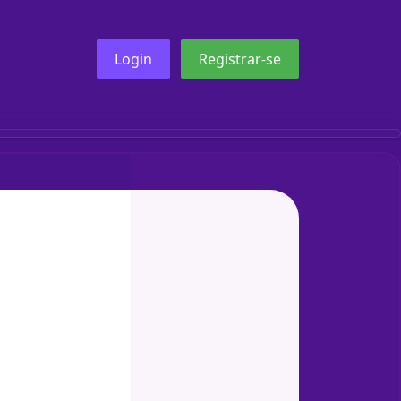
Login
Registrar-se