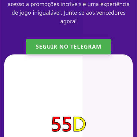
acesso a promoções incríveis e uma experiência
de jogo inigualável. Junte-se aos vencedores
agora!
SEGUIR NO TELEGRAM