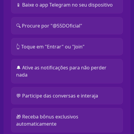
📱 Baixe o app Telegram no seu dispositivo
🔍 Procure por "@55DOficial"
👆 Toque em "Entrar" ou "Join"
🔔 Ative as notificações para não perder
nada
💬 Participe das conversas e interaja
🎁 Receba bônus exclusivos
automaticamente