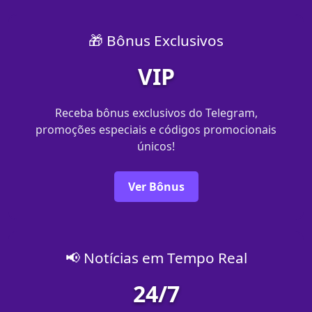
🎁 Bônus Exclusivos
VIP
Receba bônus exclusivos do Telegram,
promoções especiais e códigos promocionais
únicos!
Ver Bônus
📢 Notícias em Tempo Real
24/7