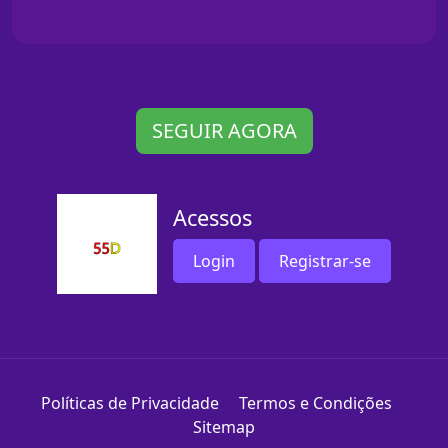
SEGUIR AGORA
Acessos
Login
Registrar-se
Políticas de Privacidade
Termos e Condições
Sitemap