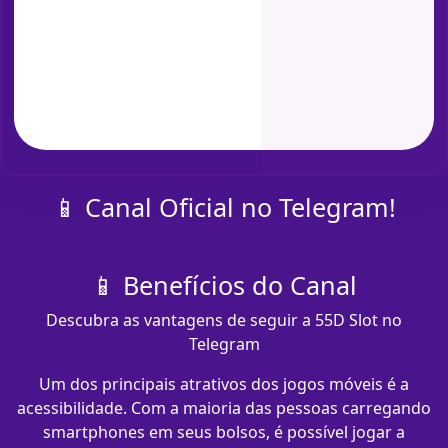
📱 Canal Oficial no Telegram!
📱 Benefícios do Canal
Descubra as vantagens de seguir a 55D Slot no
Telegram
Um dos principais atrativos dos jogos móveis é a
acessibilidade. Com a maioria das pessoas carregando
smartphones em seus bolsos, é possível jogar a