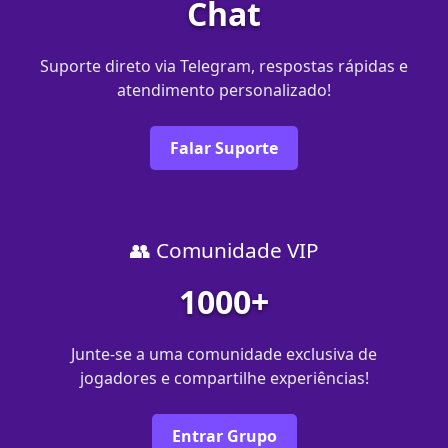
Chat
Suporte direto via Telegram, respostas rápidas e
atendimento personalizado!
Falar Suporte
👥 Comunidade VIP
1000+
Junte-se a uma comunidade exclusiva de
jogadores e compartilhe experiências!
Entrar Grupo