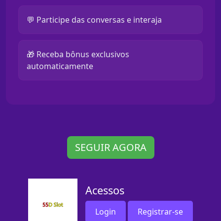
💬 Participe das conversas e interaja
🎁 Receba bônus exclusivos
automaticamente
SEGUIR AGORA
Acessos
Login
Registrar-se