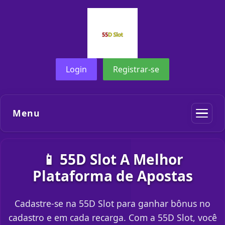
Login
Registrar-se
Menu
📱 55D Slot A Melhor
Plataforma de Apostas
Cadastre-se na 55D Slot para ganhar bônus no
cadastro e em cada recarga. Com a 55D Slot, você