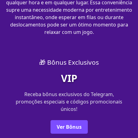
qualquer hora e em qualquer lugar. Essa conveniência
supre uma necessidade moderna por entretenimento
instantâneo, onde esperar em filas ou durante
deslocamentos pode ser um ótimo momento para
relaxar com um jogo.
🎁 Bônus Exclusivos
VIP
Receba bônus exclusivos do Telegram,
promoções especiais e códigos promocionais
únicos!
Ver Bônus