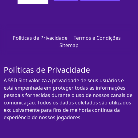
Políticas de Privacidade
Termos e Condições
Sitemap
Políticas de Privacidade
A 55D Slot valoriza a privacidade de seus usuários e
está empenhada em proteger todas as informações
pessoais fornecidas durante o uso de nossos canais de
comunicação. Todos os dados coletados são utilizados
exclusivamente para fins de melhoria contínua da
experiência de nossos jogadores.