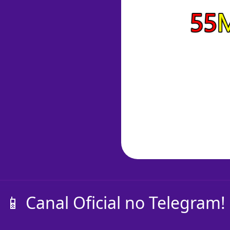
📱 Canal Oficial no Telegram!