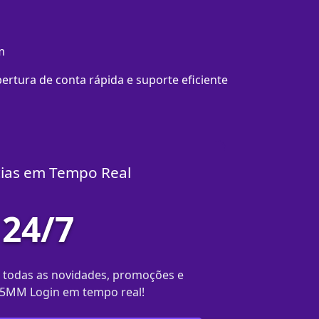
m
ertura de conta rápida e suporte eficiente
cias em Tempo Real
24/7
e todas as novidades, promoções e
55MM Login em tempo real!