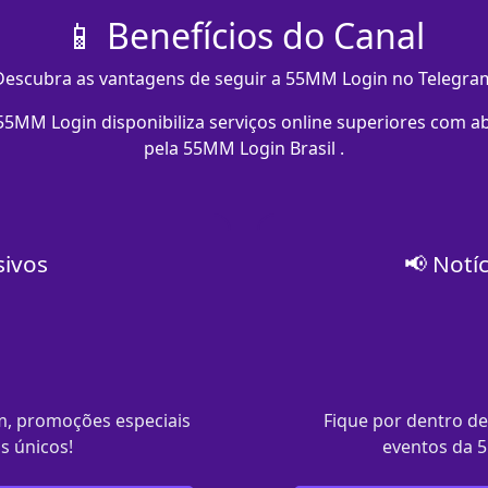
📱 Benefícios do Canal
Descubra as vantagens de seguir a 55MM Login no Telegra
 55MM Login disponibiliza serviços online superiores com ab
pela 55MM Login Brasil .
sivos
📢 Notí
m, promoções especiais
Fique por dentro d
s únicos!
eventos da 