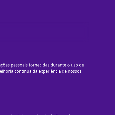
ções pessoais fornecidas durante o uso de
elhoria contínua da experiência de nossos