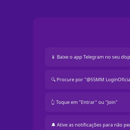
📱 Baixe o app Telegram no seu disp
🔍 Procure por "@55MM LoginOficia
👆 Toque em "Entrar" ou "Join"
🔔 Ative as notificações para não p