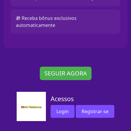
🎁 Receba bônus exclusivos
automaticamente
SEGUIR AGORA
Acessos
Login
Registrar-se