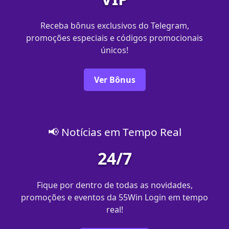
Receba bônus exclusivos do Telegram,
promoções especiais e códigos promocionais
únicos!
Ver Bônus
📢 Notícias em Tempo Real
24/7
Fique por dentro de todas as novidades,
promoções e eventos da 55Win Login em tempo
real!