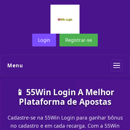
Login
Registrar-se
Menu
📱 55Win Login A Melhor
Plataforma de Apostas
Cadastre-se na 55Win Login para ganhar bônus
no cadastro e em cada recarga. Com a 55Win