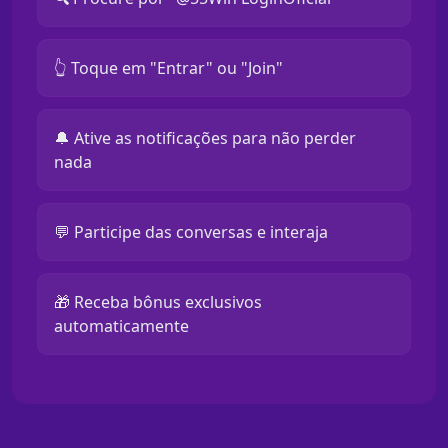
👆 Toque em "Entrar" ou "Join"
🔔 Ative as notificações para não perder
nada
💬 Participe das conversas e interaja
🎁 Receba bônus exclusivos
automaticamente