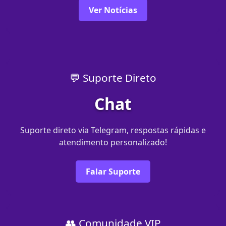
Ver Notícias
💬 Suporte Direto
Chat
Suporte direto via Telegram, respostas rápidas e
atendimento personalizado!
Falar Suporte
👥 Comunidade VIP