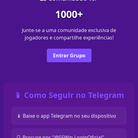
1000+
Junte-se a uma comunidade exclusiva de
jogadores e compartilhe experiências!
Entrar Grupo
📱 Como Seguir no Telegram
📱 Baixe o app Telegram no seu dispositivo
🔍 Procure por "@55Win LoginOficial"