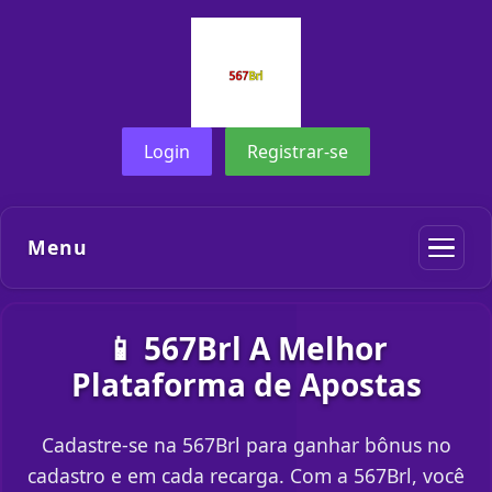
Login
Registrar-se
Menu
📱 567Brl A Melhor
Plataforma de Apostas
Cadastre-se na 567Brl para ganhar bônus no
cadastro e em cada recarga. Com a 567Brl, você