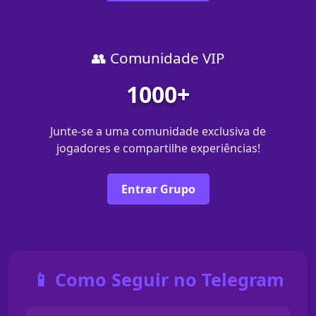
👥 Comunidade VIP
1000+
Junte-se a uma comunidade exclusiva de
jogadores e compartilhe experiências!
Entrar Grupo
📱 Como Seguir no Telegram