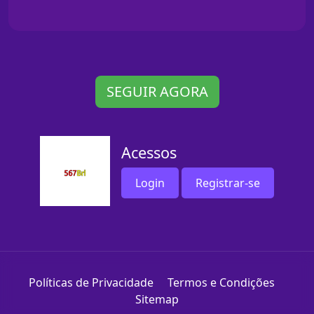
SEGUIR AGORA
Acessos
Login
Registrar-se
Políticas de Privacidade
Termos e Condições
Sitemap