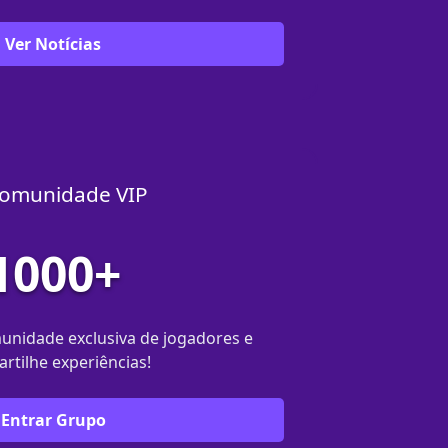
Ver Notícias
Comunidade VIP
1000+
unidade exclusiva de jogadores e
rtilhe experiências!
Entrar Grupo