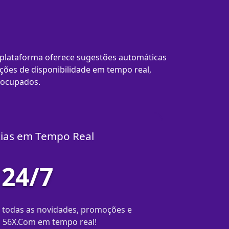
 plataforma oferece sugestões automáticas
ações de disponibilidade em tempo real,
 ocupados.
cias em Tempo Real
24/7
e todas as novidades, promoções e
 56X.Com em tempo real!