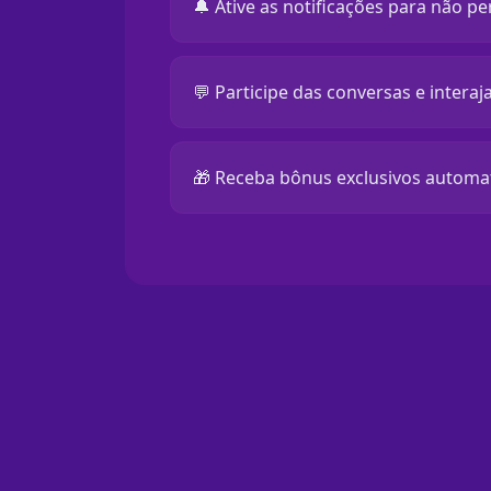
🔔 Ative as notificações para não p
💬 Participe das conversas e interaj
🎁 Receba bônus exclusivos autom