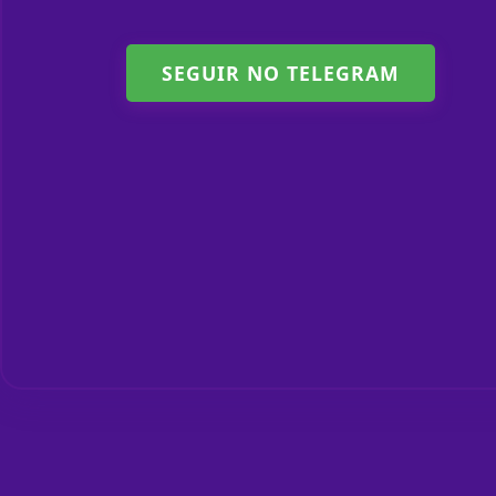
SEGUIR NO TELEGRAM