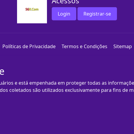
Acessos
Login
Registrar-se
Políticas de Privacidade
Termos e Condições
Sitemap
de
suários e está empenhada em proteger todas as informaçõe
os coletados são utilizados exclusivamente para fins de m