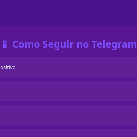
📱 Como Seguir no Telegram
ositivo