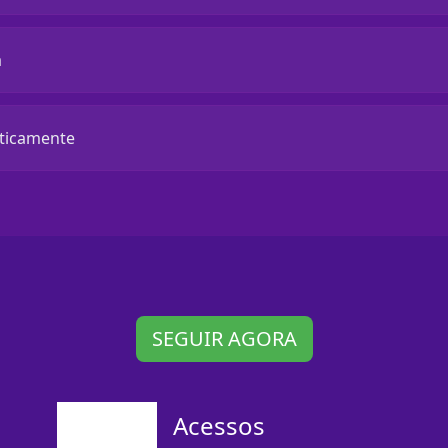
a
aticamente
SEGUIR AGORA
Acessos