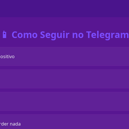
📱 Como Seguir no Telegram
ositivo
erder nada