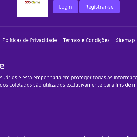
Login
Registrar-se
Políticas de Privacidade
Termos e Condições
Sitemap
de
 usuários e está empenhada em proteger todas as informaçõ
os coletados são utilizados exclusivamente para fins de m