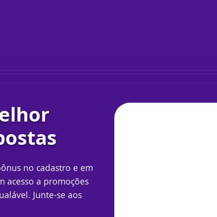
elhor
postas
bônus no cadastro e em
em acesso a promoções
ualável. Junte-se aos