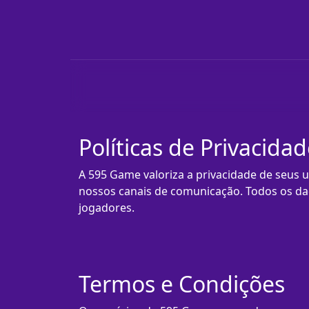
Políticas de Privacida
A 595 Game valoriza a privacidade de seus
nossos canais de comunicação. Todos os dad
jogadores.
Termos e Condições