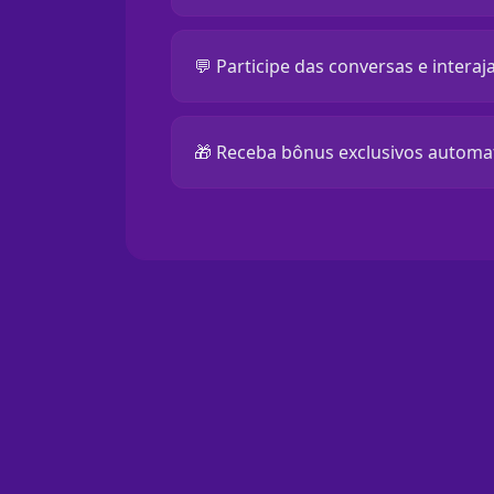
💬 Participe das conversas e interaj
🎁 Receba bônus exclusivos autom