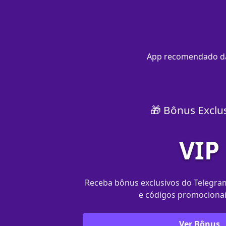
App recomendado da 
🎁 Bônus Exclu
VIP
Receba bônus exclusivos do Telegra
e códigos promocionai
Ver Bônus