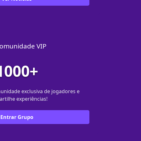
Comunidade VIP
1000+
unidade exclusiva de jogadores e
rtilhe experiências!
Entrar Grupo