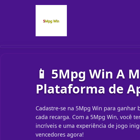
📱 5Mpg Win A M
Plataforma de A
Cadastre-se na 5Mpg Win para ganhar 
cada recarga. Com a 5Mpg Win, você t
incríveis e uma experiência de jogo inig
vencedores agora!