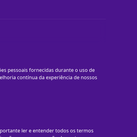
es pessoais fornecidas durante o uso de
elhoria contínua da experiência de nossos
portante ler e entender todos os termos