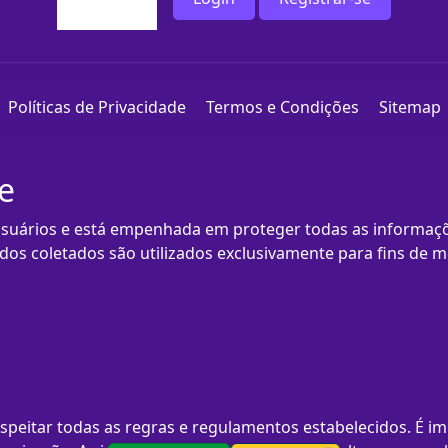
Políticas de Privacidade
Termos e Condições
Sitemap
de
 usuários e está empenhada em proteger todas as informaçõ
os coletados são utilizados exclusivamente para fins de m
eitar todas as regras e regulamentos estabelecidos. É im