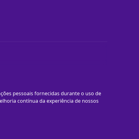
ações pessoais fornecidas durante o uso de
elhoria contínua da experiência de nossos