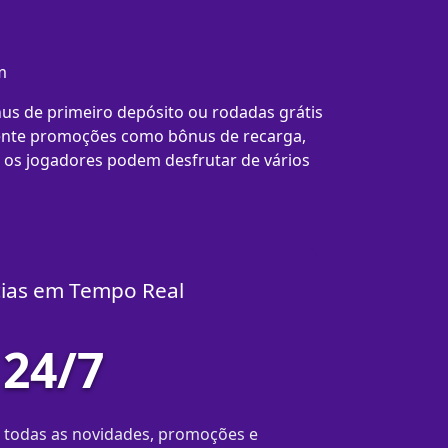
m
us de primeiro depósito ou rodadas grátis
rmente promoções como bônus de recarga,
 os jogadores podem desfrutar de vários
cias em Tempo Real
24/7
e todas as novidades, promoções e