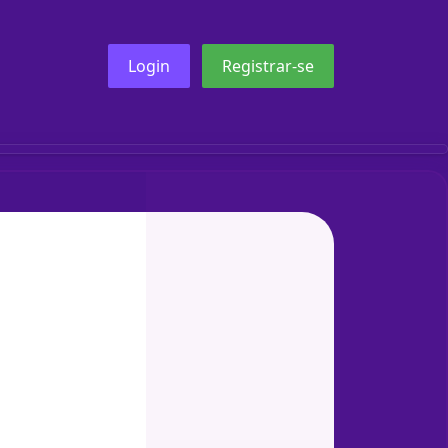
Login
Registrar-se