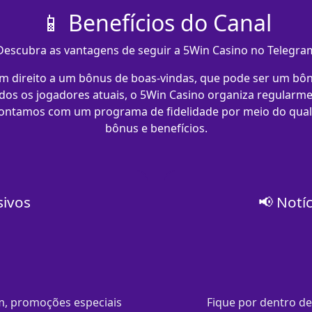
📱 Benefícios do Canal
Descubra as vantagens de seguir a 5Win Casino no Telegra
êm direito a um bônus de boas-vindas, que pode ser um bôn
odos os jogadores atuais, o 5Win Casino organiza regula
contamos com um programa de fidelidade por meio do qual
bônus e benefícios.
sivos
📢 Notí
m, promoções especiais
Fique por dentro d