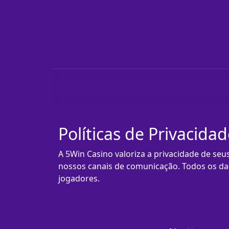
Políticas de Privacida
A 5Win Casino valoriza a privacidade de se
nossos canais de comunicação. Todos os dad
jogadores.