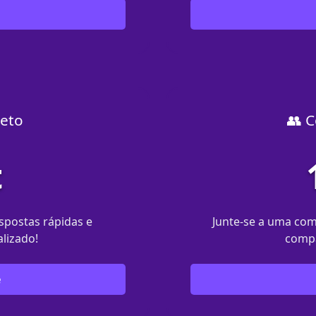
reto
👥 
t
espostas rápidas e
Junte-se a uma com
lizado!
compa
e