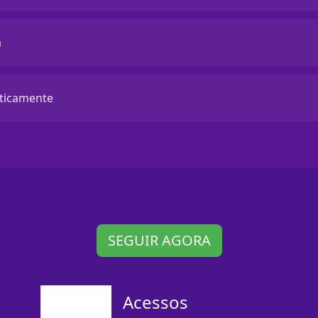
a
aticamente
SEGUIR AGORA
Acessos