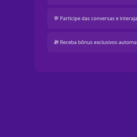
💬 Participe das conversas e interaj
🎁 Receba bônus exclusivos autom