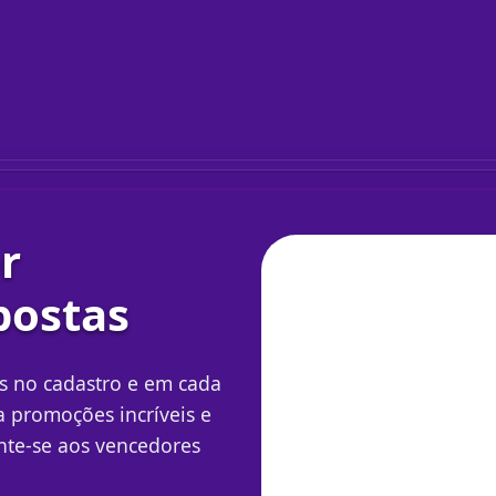
r
postas
s no cadastro e em cada
 promoções incríveis e
unte-se aos vencedores