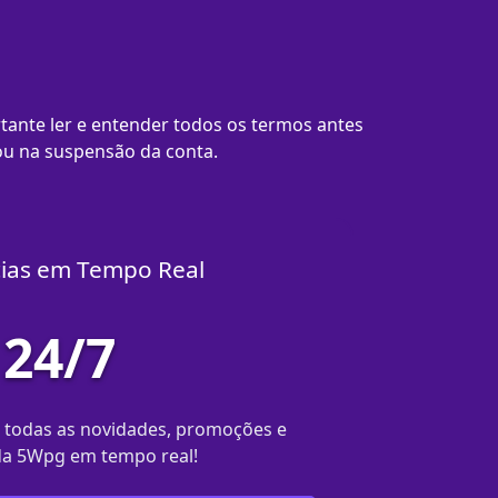
ante ler e entender todos os termos antes
 ou na suspensão da conta.
cias em Tempo Real
24/7
e todas as novidades, promoções e
da 5Wpg em tempo real!