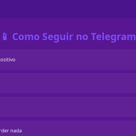
📱 Como Seguir no Telegram
ositivo
erder nada