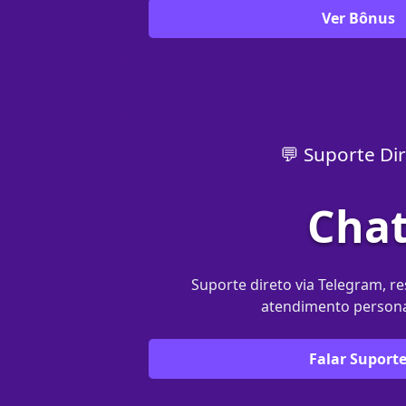
Ver Bônus
💬 Suporte Di
Cha
Suporte direto via Telegram, r
atendimento persona
Falar Suport