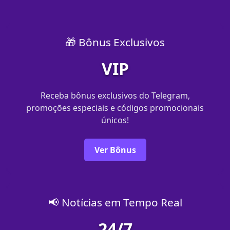
🎁 Bônus Exclusivos
VIP
Receba bônus exclusivos do Telegram,
promoções especiais e códigos promocionais
únicos!
Ver Bônus
📢 Notícias em Tempo Real
24/7