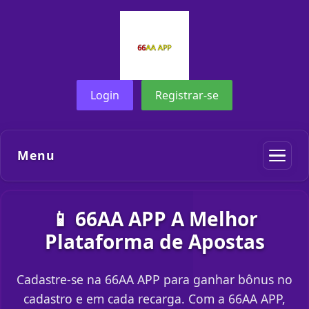
Login
Registrar-se
Menu
📱 66AA APP A Melhor
Plataforma de Apostas
Cadastre-se na 66AA APP para ganhar bônus no
cadastro e em cada recarga. Com a 66AA APP,