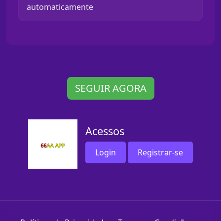
automaticamente
SEGUIR AGORA
Acessos
Login
Registrar-se