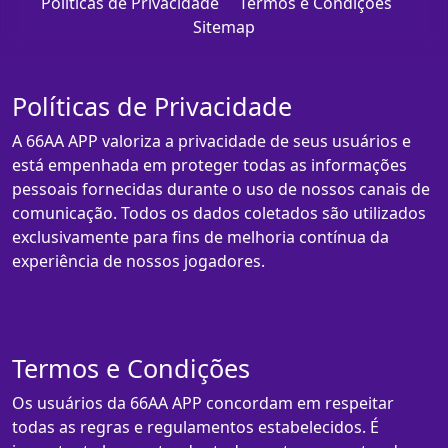
Políticas de Privacidade
Termos e Condições
Sitemap
Políticas de Privacidade
A 66AA APP valoriza a privacidade de seus usuários e
está empenhada em proteger todas as informações
pessoais fornecidas durante o uso de nossos canais de
comunicação. Todos os dados coletados são utilizados
exclusivamente para fins de melhoria contínua da
experiência de nossos jogadores.
Termos e Condições
Os usuários da 66AA APP concordam em respeitar
todas as regras e regulamentos estabelecidos. É