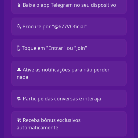
📱 Baixe o app Telegram no seu dispositivo
🔍 Procure por "@677VOficial"
👆 Toque em "Entrar" ou "Join"
🔔 Ative as notificações para não perder
nada
💬 Participe das conversas e interaja
🎁 Receba bônus exclusivos
automaticamente