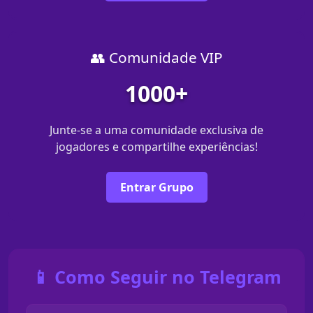
👥 Comunidade VIP
1000+
Junte-se a uma comunidade exclusiva de
jogadores e compartilhe experiências!
Entrar Grupo
📱 Como Seguir no Telegram