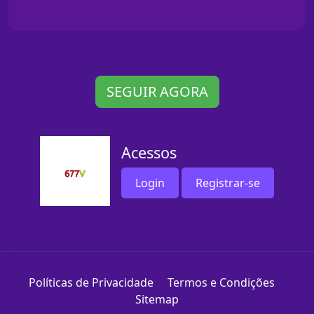
SEGUIR AGORA
Acessos
Login
Registrar-se
Políticas de Privacidade
Termos e Condições
Sitemap