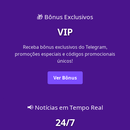
🎁 Bônus Exclusivos
VIP
Receba bônus exclusivos do Telegram,
promoções especiais e códigos promocionais
únicos!
Ver Bônus
📢 Notícias em Tempo Real
24/7