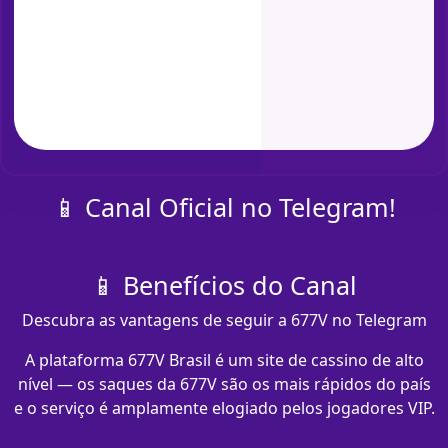
📱 Canal Oficial no Telegram!
📱 Benefícios do Canal
Descubra as vantagens de seguir a 677V no Telegram
A plataforma 677V Brasil é um site de cassino de alto
nível — os saques da 677V são os mais rápidos do país
e o serviço é amplamente elogiado pelos jogadores VIP.