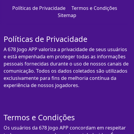
Políticas de Privacidade
Termos e Condições
Sitemap
Políticas de Privacidade
A 678 Jogo APP valoriza a privacidade de seus usuários
e está empenhada em proteger todas as informações
pessoais fornecidas durante o uso de nossos canais de
comunicação. Todos os dados coletados são utilizados
exclusivamente para fins de melhoria contínua da
experiência de nossos jogadores.
Termos e Condições
Os usuários da 678 Jogo APP concordam em respeitar