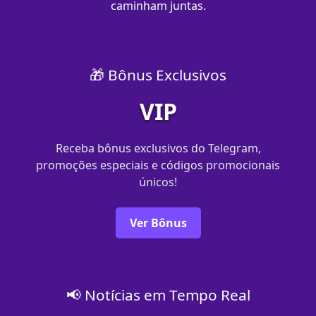
caminham juntas.
🎁 Bônus Exclusivos
VIP
Receba bônus exclusivos do Telegram,
promoções especiais e códigos promocionais
únicos!
Ver Bônus
📢 Notícias em Tempo Real