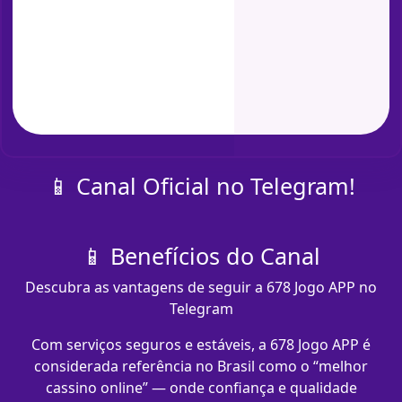
📱 Canal Oficial no Telegram!
📱 Benefícios do Canal
Descubra as vantagens de seguir a 678 Jogo APP no
Telegram
Com serviços seguros e estáveis, a 678 Jogo APP é
considerada referência no Brasil como o “melhor
cassino online” — onde confiança e qualidade