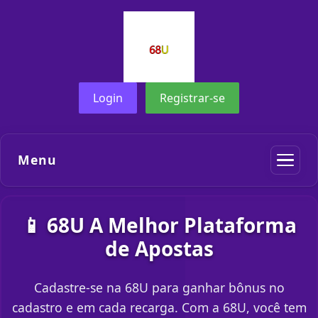
Login
Registrar-se
Menu
📱 68U A Melhor Plataforma
de Apostas
Cadastre-se na 68U para ganhar bônus no
cadastro e em cada recarga. Com a 68U, você tem