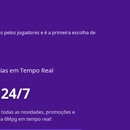
 pelos jogadores e é a primeira escolha de
cias em Tempo Real
24/7
e todas as novidades, promoções e
da 6Mpg em tempo real!