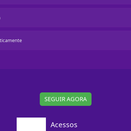
a
aticamente
SEGUIR AGORA
Acessos