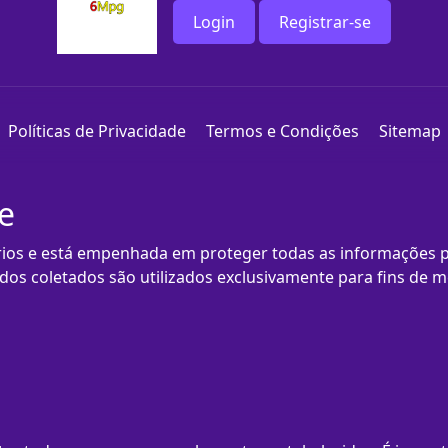
Login
Registrar-se
Políticas de Privacidade
Termos e Condições
Sitemap
de
ários e está empenhada em proteger todas as informações p
os coletados são utilizados exclusivamente para fins de m