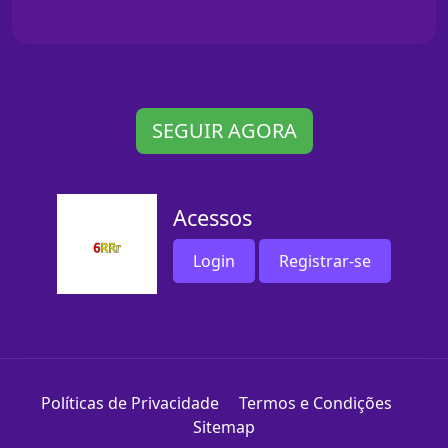
SEGUIR AGORA
Acessos
Login
Registrar-se
Políticas de Privacidade
Termos e Condições
Sitemap