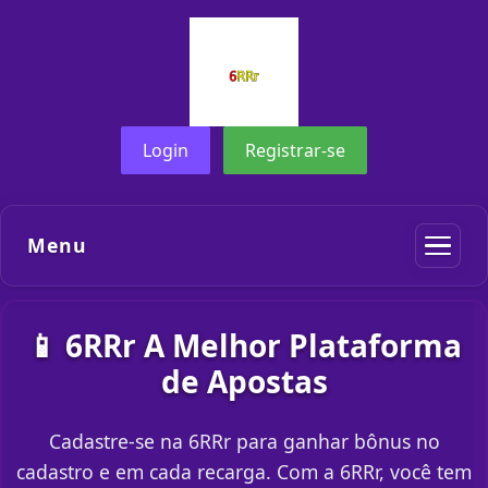
Login
Registrar-se
Menu
📱 6RRr A Melhor Plataforma
de Apostas
Cadastre-se na 6RRr para ganhar bônus no
cadastro e em cada recarga. Com a 6RRr, você tem