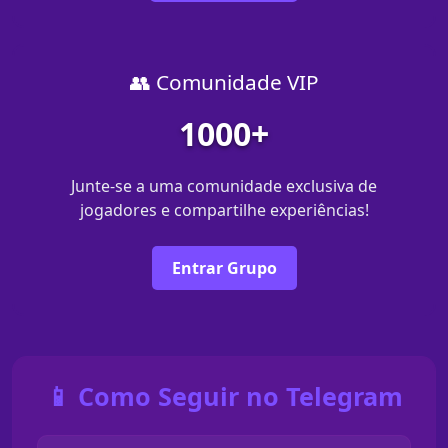
👥 Comunidade VIP
1000+
Junte-se a uma comunidade exclusiva de
jogadores e compartilhe experiências!
Entrar Grupo
📱 Como Seguir no Telegram