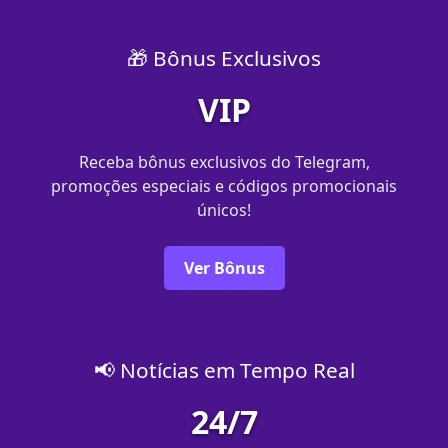
🎁 Bônus Exclusivos
VIP
Receba bônus exclusivos do Telegram,
promoções especiais e códigos promocionais
únicos!
Ver Bônus
📢 Notícias em Tempo Real
24/7