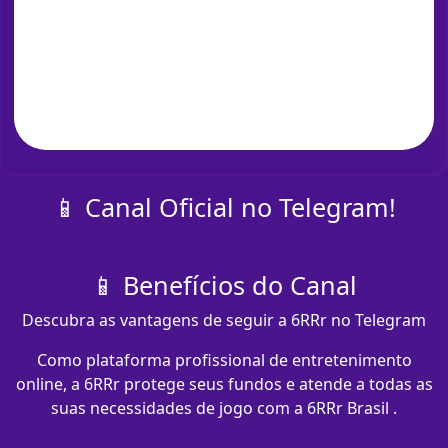
📱 Canal Oficial no Telegram!
📱 Benefícios do Canal
Descubra as vantagens de seguir a 6RRr no Telegram
Como plataforma profissional de entretenimento
online, a 6RRr protege seus fundos e atende a todas as
suas necessidades de jogo com a 6RRr Brasil .