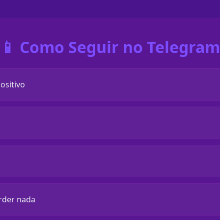
📱 Como Seguir no Telegram
ositivo
erder nada