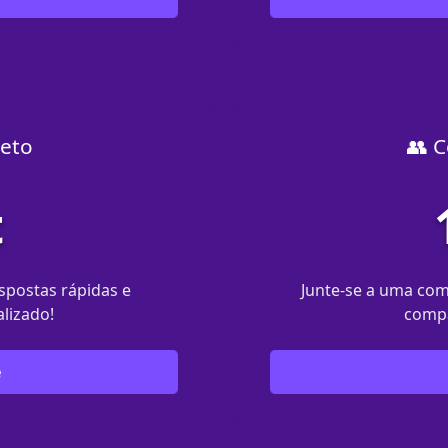
reto
👥 
t
espostas rápidas e
Junte-se a uma com
lizado!
compa
e