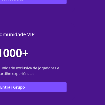
Comunidade VIP
1000+
unidade exclusiva de jogadores e
rtilhe experiências!
Entrar Grupo