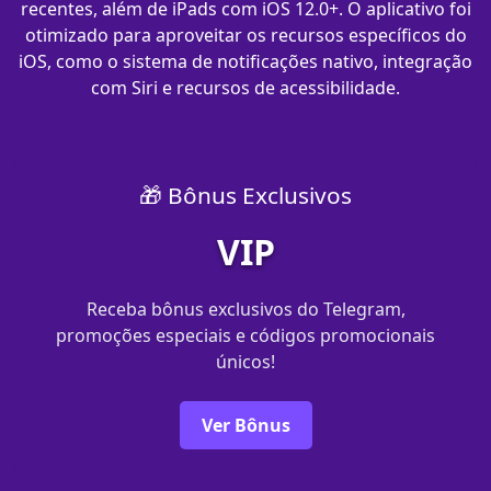
recentes, além de iPads com iOS 12.0+. O aplicativo foi
otimizado para aproveitar os recursos específicos do
iOS, como o sistema de notificações nativo, integração
com Siri e recursos de acessibilidade.
🎁 Bônus Exclusivos
VIP
Receba bônus exclusivos do Telegram,
promoções especiais e códigos promocionais
únicos!
Ver Bônus