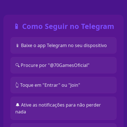
📱 Como Seguir no Telegram
📱 Baixe o app Telegram no seu dispositivo
🔍 Procure por "@70GamesOficial"
👆 Toque em "Entrar" ou "Join"
🔔 Ative as notificações para não perder
nada