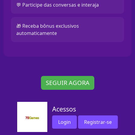
💬 Participe das conversas e interaja
🎁 Receba bônus exclusivos
automaticamente
SEGUIR AGORA
Acessos
Login
Registrar-se