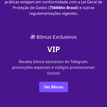
práticas estejam em conformidade com a Lei Geral de
Proteção de Dados (
7566Win Brasil
) e outras
regulamentações vigentes.
🎁 Bônus Exclusivos
VIP
Receba bônus exclusivos do Telegram,
promoções especiais e códigos promocionais
únicos!
Ver Bônus