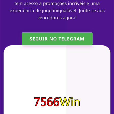
tem acesso a promoções incríveis e uma
experiência de jogo inigualável. Junte-se aos
vencedores agora!
SEGUIR NO TELEGRAM