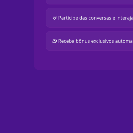
💬 Participe das conversas e interaj
🎁 Receba bônus exclusivos autom