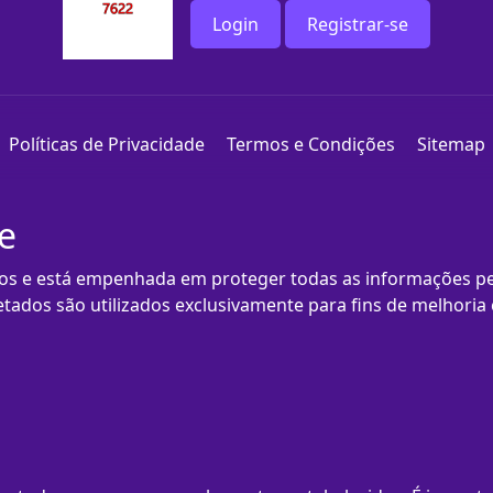
Login
Registrar-se
Políticas de Privacidade
Termos e Condições
Sitemap
de
rios e está empenhada em proteger todas as informações p
tados são utilizados exclusivamente para fins de melhoria