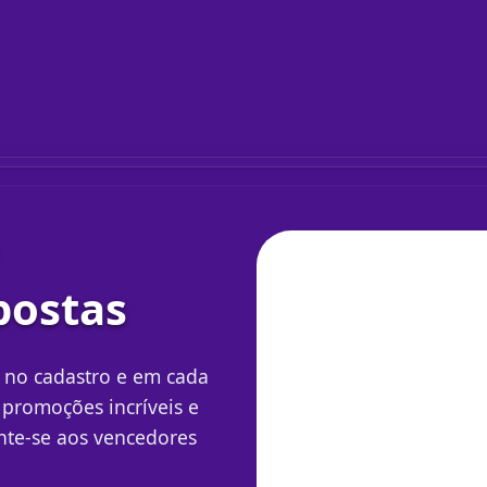
postas
 no cadastro e em cada
 promoções incríveis e
unte-se aos vencedores