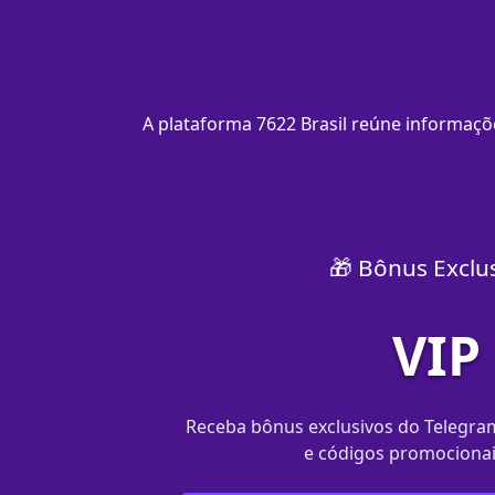
A plataforma 7622 Brasil reúne informaç
🎁 Bônus Exclu
VIP
Receba bônus exclusivos do Telegra
e códigos promocionai