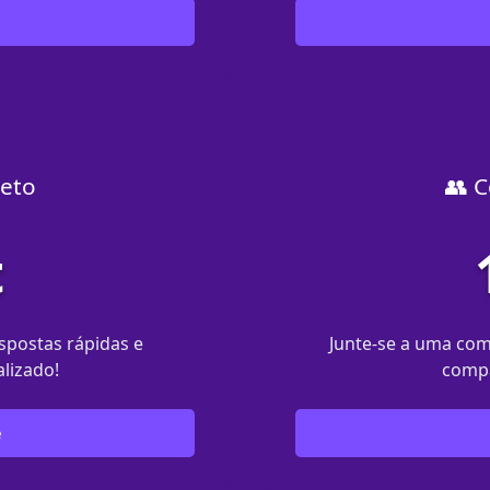
reto
👥 
t
espostas rápidas e
Junte-se a uma com
lizado!
compa
e