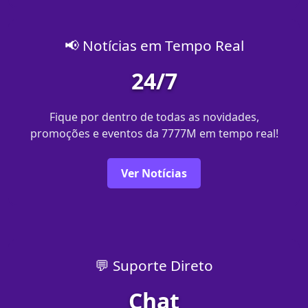
📢 Notícias em Tempo Real
24/7
Fique por dentro de todas as novidades,
promoções e eventos da 7777M em tempo real!
Ver Notícias
💬 Suporte Direto
Chat