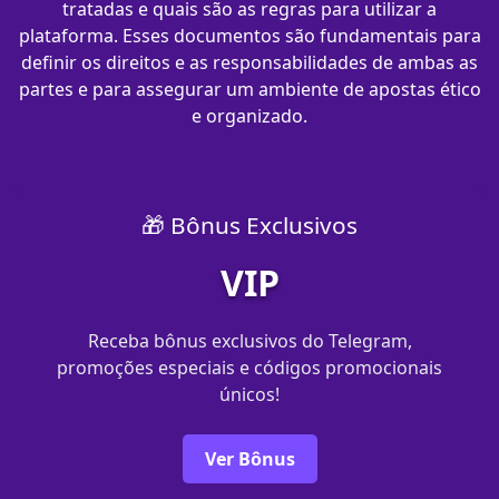
tratadas e quais são as regras para utilizar a
plataforma. Esses documentos são fundamentais para
definir os direitos e as responsabilidades de ambas as
partes e para assegurar um ambiente de apostas ético
e organizado.
🎁 Bônus Exclusivos
VIP
Receba bônus exclusivos do Telegram,
promoções especiais e códigos promocionais
únicos!
Ver Bônus