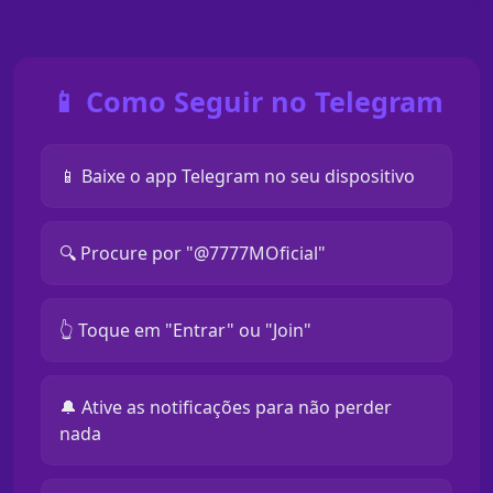
📱 Como Seguir no Telegram
📱 Baixe o app Telegram no seu dispositivo
🔍 Procure por "@7777MOficial"
👆 Toque em "Entrar" ou "Join"
🔔 Ative as notificações para não perder
nada