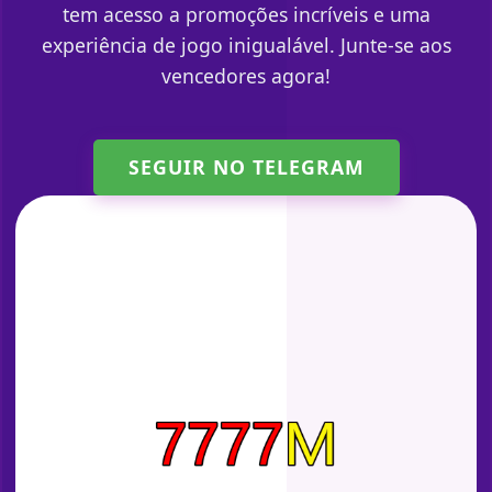
tem acesso a promoções incríveis e uma
experiência de jogo inigualável. Junte-se aos
vencedores agora!
SEGUIR NO TELEGRAM