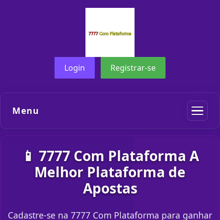
Login
Registrar-se
Menu
📱 7777 Com Plataforma A
Melhor Plataforma de
Apostas
Cadastre-se na 7777 Com Plataforma para ganhar