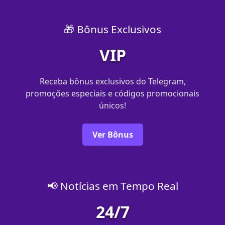
🎁 Bônus Exclusivos
VIP
Receba bônus exclusivos do Telegram,
promoções especiais e códigos promocionais
únicos!
Ver Bônus
📢 Notícias em Tempo Real
24/7