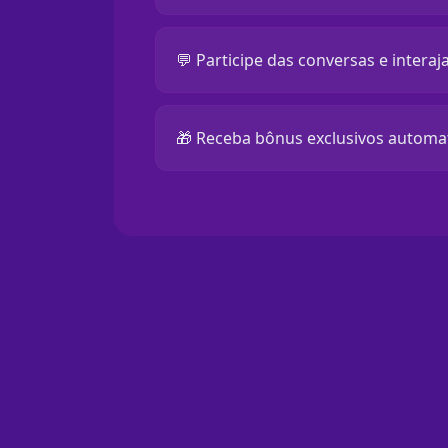
💬 Participe das conversas e interaj
🎁 Receba bônus exclusivos autom