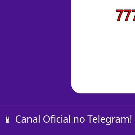
📱 Canal Oficial no Telegram!