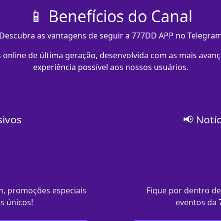
📱 Benefícios do Canal
Descubra as vantagens de seguir a 777DD APP no Telegra
online de última geração, desenvolvida com as mais avanç
experiência possível aos nossos usuários.
sivos
📢 Notí
m, promoções especiais
Fique por dentro d
s únicos!
eventos da 