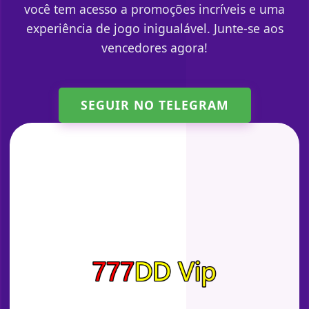
você tem acesso a promoções incríveis e uma
experiência de jogo inigualável. Junte-se aos
vencedores agora!
SEGUIR NO TELEGRAM