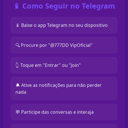
📱 Como Seguir no Telegram
📱 Baixe o app Telegram no seu dispositivo
🔍 Procure por "@777DD VipOficial"
👆 Toque em "Entrar" ou "Join"
🔔 Ative as notificações para não perder
nada
💬 Participe das conversas e interaja