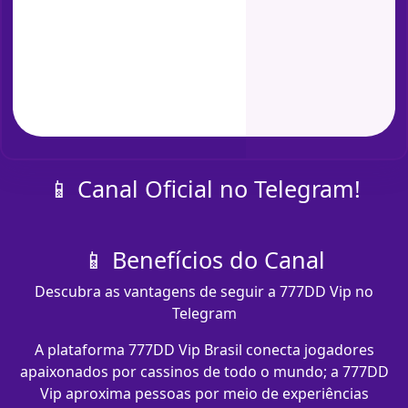
📱 Canal Oficial no Telegram!
📱 Benefícios do Canal
Descubra as vantagens de seguir a 777DD Vip no
Telegram
A plataforma 777DD Vip Brasil conecta jogadores
apaixonados por cassinos de todo o mundo; a 777DD
Vip aproxima pessoas por meio de experiências