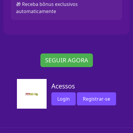
🎁 Receba bônus exclusivos
automaticamente
SEGUIR AGORA
Acessos
Login
Registrar-se