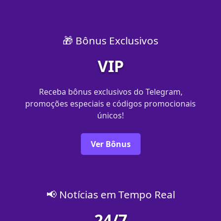
🎁 Bônus Exclusivos
VIP
Receba bônus exclusivos do Telegram,
promoções especiais e códigos promocionais
únicos!
Ver Bônus
📢 Notícias em Tempo Real
24/7