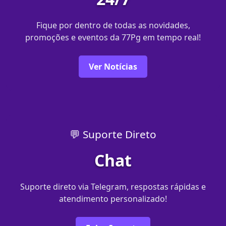
Fique por dentro de todas as novidades,
promoções e eventos da 77Pg em tempo real!
Ver Notícias
💬 Suporte Direto
Chat
Suporte direto via Telegram, respostas rápidas e
atendimento personalizado!