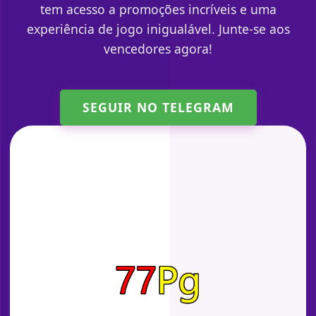
tem acesso a promoções incríveis e uma
experiência de jogo inigualável. Junte-se aos
vencedores agora!
SEGUIR NO TELEGRAM