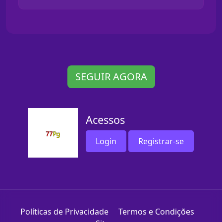
SEGUIR AGORA
Acessos
Login
Registrar-se
Políticas de Privacidade
Termos e Condições